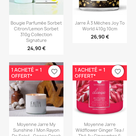
Aperçu rapide
Aperçu rapide


Bougie Parfumée Sorbet
Jarre À 3 Mèches Joy To
Citron/Lemon Sorbet
World 410g 10cm
310g Collection
26,90 €
Signature
24,90 €
1 ACHETÉ = 1
1 ACHETÉ = 1
favorite_border
favorite_border
favorite_border
favorite_border
OFFERT*
OFFERT*
Aperçu rapide
Aperçu rapide


Moyenne Jarre My
Moyenne Jarre
Sunshine / Mon Rayon
Wildflower Ginger Tea /
De Soleil - Goose Creek
Thé Au Gingembre &