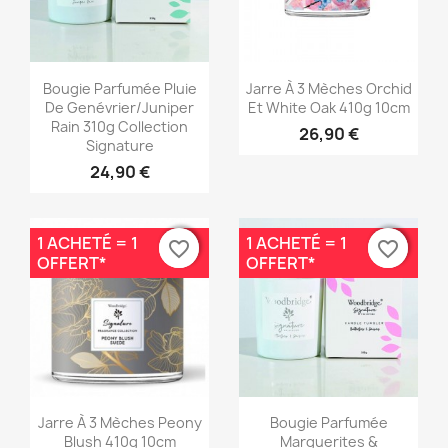
Aperçu rapide
Aperçu rapide


Bougie Parfumée Pluie
Jarre À 3 Mèches Orchid
De Genévrier/Juniper
Et White Oak 410g 10cm
Rain 310g Collection
26,90 €
Signature
24,90 €
1 ACHETÉ = 1
1 ACHETÉ = 1
favorite_border
favorite_border
favorite_border
favorite_border
OFFERT*
OFFERT*
Aperçu rapide
Aperçu rapide


Jarre À 3 Mèches Peony
Bougie Parfumée
Blush 410g 10cm
Marguerites &