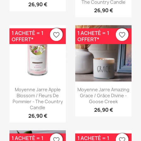
The Country Candle
26,90 €
26,90 €
1 ACHETÉ = 1
1 ACHETÉ = 1
favorite_border
favorite_border
favorite_border
favorite_border
OFFERT*
OFFERT*
Aperçu rapide
Aperçu rapide


Moyenne Jarre Apple
Moyenne Jarre Amazing
Blossom / Fleurs De
Grace / Grâce Divine -
Pommier - The Country
Goose Creek
Candle
26,90 €
26,90 €
1 ACHETÉ = 1
1 ACHETÉ = 1
favorite_border
favorite_border
favorite_border
favorite_border