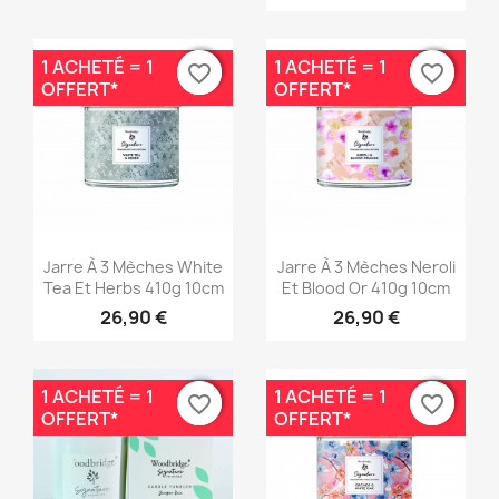
1 ACHETÉ = 1
1 ACHETÉ = 1
favorite_border
favorite_border
favorite_border
favorite_border
OFFERT*
OFFERT*
Aperçu rapide
Aperçu rapide


Jarre À 3 Mèches White
Jarre À 3 Mèches Neroli
Tea Et Herbs 410g 10cm
Et Blood Or 410g 10cm
26,90 €
26,90 €
1 ACHETÉ = 1
1 ACHETÉ = 1
favorite_border
favorite_border
favorite_border
favorite_border
OFFERT*
OFFERT*