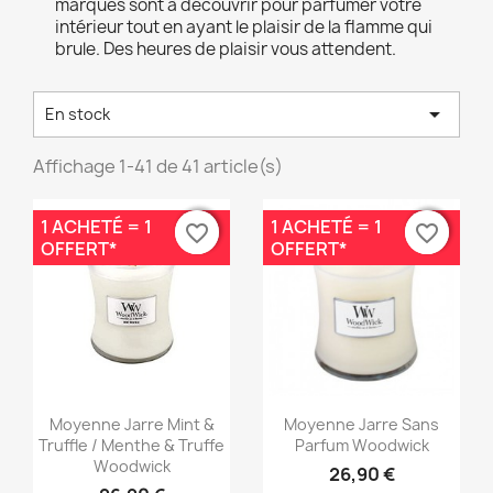
marques sont à découvrir pour parfumer votre
intérieur tout en ayant le plaisir de la flamme qui
brule. Des heures de plaisir vous attendent.

En stock
Affichage 1-41 de 41 article(s)
1 ACHETÉ = 1
1 ACHETÉ = 1
favorite_border
favorite_border
favorite_border
favorite_border
OFFERT*
OFFERT*
Aperçu rapide
Aperçu rapide


Moyenne Jarre Mint &
Moyenne Jarre Sans
Truffle / Menthe & Truffe
Parfum Woodwick
Woodwick
26,90 €