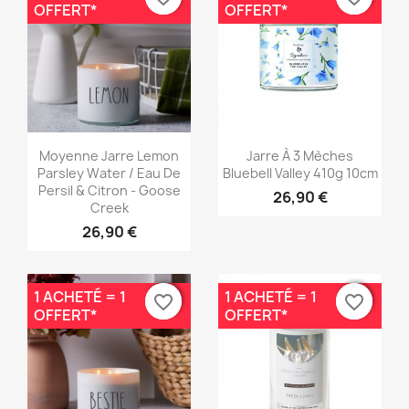
OFFERT*
OFFERT*
Aperçu rapide
Aperçu rapide


Moyenne Jarre Lemon
Jarre À 3 Mèches
Parsley Water / Eau De
Bluebell Valley 410g 10cm
Persil & Citron - Goose
26,90 €
Creek
26,90 €
1 ACHETÉ = 1
1 ACHETÉ = 1
favorite_border
favorite_border
favorite_border
favorite_border
OFFERT*
OFFERT*