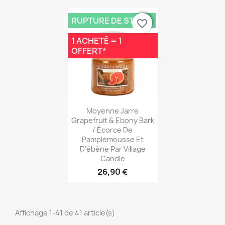
RUPTURE DE STOCK
favorite_border
favorite_border
1 ACHETÉ = 1
OFFERT*
Aperçu rapide

Moyenne Jarre
Grapefruit & Ebony Bark
/ Écorce De
Pamplemousse Et
D'ébène Par Village
Candle
26,90 €
Affichage 1-41 de 41 article(s)