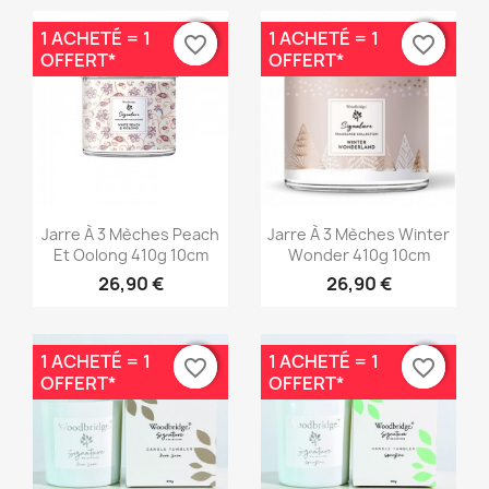
1 ACHETÉ = 1
1 ACHETÉ = 1
favorite_border
favorite_border
favorite_border
favorite_border
OFFERT*
OFFERT*
Aperçu rapide
Aperçu rapide


Jarre À 3 Mèches Peach
Jarre À 3 Mèches Winter
Et Oolong 410g 10cm
Wonder 410g 10cm
26,90 €
26,90 €
1 ACHETÉ = 1
1 ACHETÉ = 1
favorite_border
favorite_border
favorite_border
favorite_border
OFFERT*
OFFERT*