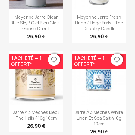
Aperçu rapide
Aperçu rapide


Moyenne Jarre Clear
Moyenne Jarre Fresh
Blue Sky / Ciel Bleu Clair -
Linen / Linge Frais - The
Goose Creek
Country Candle
26,90 €
26,90 €
1 ACHETÉ = 1
1 ACHETÉ = 1
favorite_border
favorite_border
favorite_border
favorite_border
OFFERT*
OFFERT*
Aperçu rapide
Aperçu rapide


Jarre À 3 Mèches Deck
Jarre À 3 Mèches White
The Halls 410g 10cm
Linen Et Sea Salt 410g
10cm
26,90 €
26,90 €