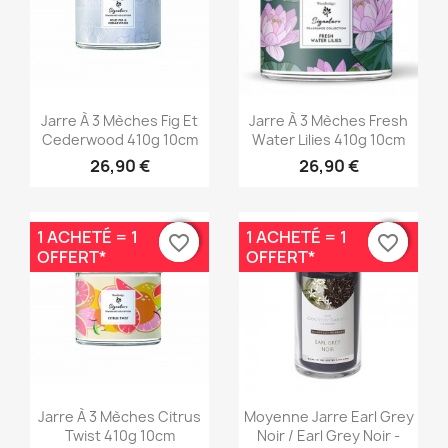
Aperçu rapide
Aperçu rapide


Jarre À 3 Mèches Fig Et
Jarre À 3 Mèches Fresh
Cederwood 410g 10cm
Water Lilies 410g 10cm
26,90 €
26,90 €
1 ACHETÉ = 1
1 ACHETÉ = 1
favorite_border
favorite_border
favorite_border
favorite_border
OFFERT*
OFFERT*
Aperçu rapide
Aperçu rapide


Jarre À 3 Mèches Citrus
Moyenne Jarre Earl Grey
Twist 410g 10cm
Noir / Earl Grey Noir -