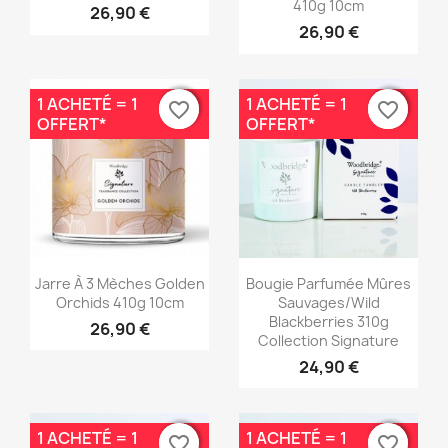
410g 10cm
26,90 €
26,90 €
1 ACHETÉ = 1
1 ACHETÉ = 1
favorite_border
favorite_border
favorite_border
favorite_border
OFFERT*
OFFERT*
Aperçu rapide
Aperçu rapide


Jarre À 3 Mèches Golden
Bougie Parfumée Mûres
Orchids 410g 10cm
Sauvages/Wild
Blackberries 310g
26,90 €
Collection Signature
24,90 €
1 ACHETÉ = 1
1 ACHETÉ = 1
favorite_border
favorite_border
favorite_border
favorite_border