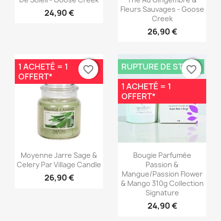
Fleurs Sauvages - Goose
24,90 €
Creek
26,90 €
1 ACHETÉ = 1
RUPTURE DE STOCK
favorite_border
favorite_border
favorite_border
favorite_border
OFFERT*
1 ACHETÉ = 1
OFFERT*
Aperçu rapide
Aperçu rapide


Moyenne Jarre Sage &
Bougie Parfumée
Celery Par Village Candle
Passion &
Mangue/Passion Flower
26,90 €
& Mango 310g Collection
Signature
24,90 €