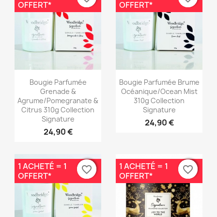
OFFERT*
OFFERT*
Aperçu rapide
Aperçu rapide


Bougie Parfumée
Bougie Parfumée Brume
Grenade &
Océanique/Ocean Mist
Agrume/Pomegranate &
310g Collection
Citrus 310g Collection
Signature
Signature
24,90 €
24,90 €
1 ACHETÉ = 1
1 ACHETÉ = 1
favorite_border
favorite_border
favorite_border
favorite_border
OFFERT*
OFFERT*