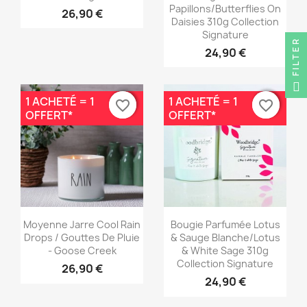
Papillons/Butterflies On
26,90 €
Daisies 310g Collection
Signature
FILTER
24,90 €
1 ACHETÉ = 1
1 ACHETÉ = 1
favorite_border
favorite_border
favorite_border
favorite_border
OFFERT*
OFFERT*
Aperçu rapide
Aperçu rapide


Moyenne Jarre Cool Rain
Bougie Parfumée Lotus
Drops / Gouttes De Pluie
& Sauge Blanche/Lotus
- Goose Creek
& White Sage 310g
Collection Signature
26,90 €
24,90 €