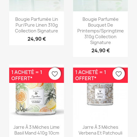
Aperçu rapide
Aperçu rapide


Bougie Parfumée Lin
Bougie Parfumée
Pur/Pure Linen 310g
Bouquet De
Collection Signature
Printemps/Springtime
310g Collection
24,90 €
Signature
24,90 €
1 ACHETÉ = 1
1 ACHETÉ = 1
favorite_border
favorite_border
favorite_border
favorite_border
OFFERT*
OFFERT*
Aperçu rapide
Aperçu rapide


Jarre À 3 Mèches Lime
Jarre À 3 Mèches
Basil Mand 410g 10cm
Verbena Et Patchouli