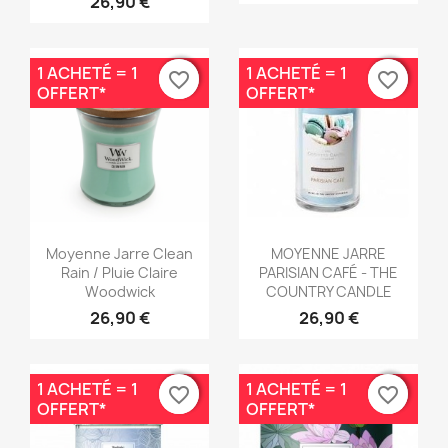
26,90 €
1 ACHETÉ = 1
1 ACHETÉ = 1
favorite_border
favorite_border
favorite_border
favorite_border
OFFERT*
OFFERT*
Aperçu rapide
Aperçu rapide


Moyenne Jarre Clean
MOYENNE JARRE
Rain / Pluie Claire
PARISIAN CAFÉ - THE
Woodwick
COUNTRY CANDLE
26,90 €
26,90 €
1 ACHETÉ = 1
1 ACHETÉ = 1
favorite_border
favorite_border
favorite_border
favorite_border
OFFERT*
OFFERT*