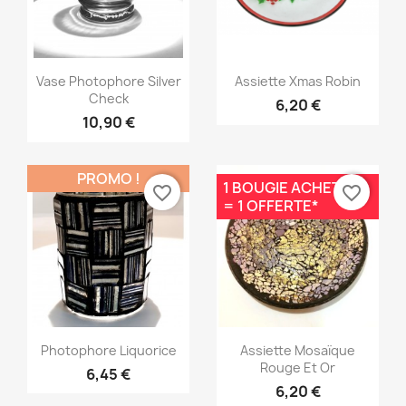
Aperçu rapide
Aperçu rapide


Vase Photophore Silver
Assiette Xmas Robin
Check
6,20 €
10,90 €
PROMO !
1 BOUGIE ACHETÉE
favorite_border
favorite_border
= 1 OFFERTE*
Aperçu rapide
Aperçu rapide


Photophore Liquorice
Assiette Mosaïque
Rouge Et Or
6,45 €
6,20 €