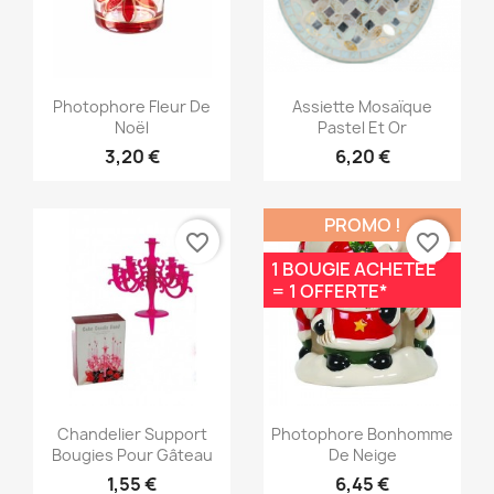
Aperçu rapide
Aperçu rapide


Photophore Fleur De
Assiette Mosaïque
Noël
Pastel Et Or
3,20 €
6,20 €
PROMO !
favorite_border
favorite_border
1 BOUGIE ACHETÉE
= 1 OFFERTE*
Aperçu rapide
Aperçu rapide


Chandelier Support
Photophore Bonhomme
Bougies Pour Gâteau
De Neige
1,55 €
6,45 €