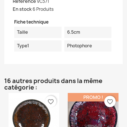
Référence
VC371
En stock
6 Produits
Fiche technique
Taille
6.5cm
Type1
Photophore
16 autres produits dans la même
catégorie :
PROMO !
favorite_border
favorite_border