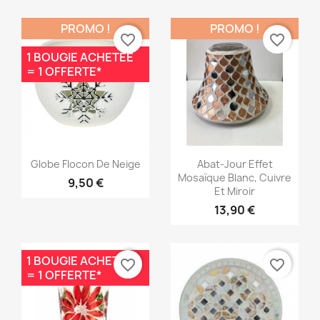
PROMO !
PROMO !
favorite_border
favorite_border
1 BOUGIE ACHETÉE
= 1 OFFERTE*
Aperçu rapide
Aperçu rapide


Globe Flocon De Neige
Abat-Jour Effet
Mosaïque Blanc, Cuivre
9,50 €
Et Miroir
13,90 €
1 BOUGIE ACHETÉE
favorite_border
favorite_border
= 1 OFFERTE*