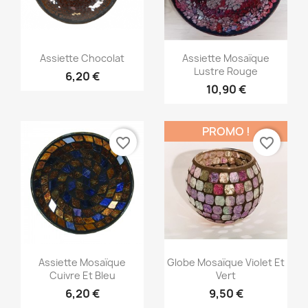
Aperçu rapide
Aperçu rapide


Assiette Chocolat
Assiette Mosaïque
Lustre Rouge
6,20 €
10,90 €
PROMO !
favorite_border
favorite_border
Aperçu rapide
Aperçu rapide


Assiette Mosaïque
Globe Mosaïque Violet Et
Cuivre Et Bleu
Vert
6,20 €
9,50 €