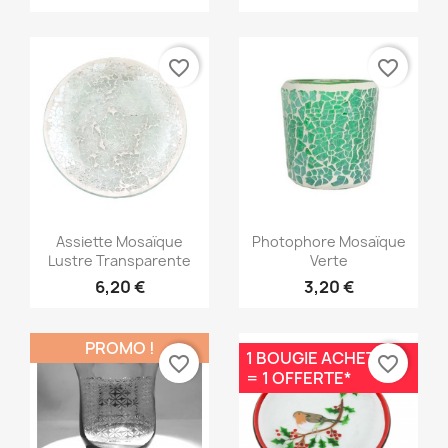
favorite_border
favorite_border
Aperçu rapide
Aperçu rapide


Assiette Mosaïque
Photophore Mosaïque
Lustre Transparente
Verte
6,20 €
3,20 €
PROMO !
1 BOUGIE ACHETÉE
favorite_border
favorite_border
= 1 OFFERTE*