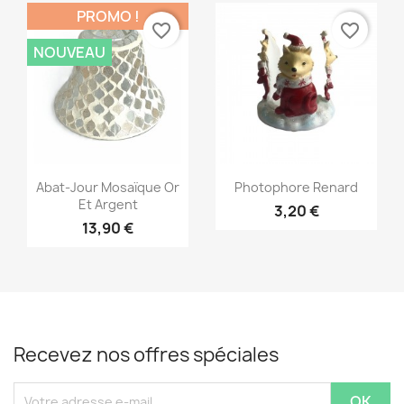
PROMO !
favorite_border
favorite_border
NOUVEAU
Aperçu rapide
Aperçu rapide


Abat-Jour Mosaïque Or
Photophore Renard
Et Argent
3,20 €
13,90 €
Recevez nos offres spéciales