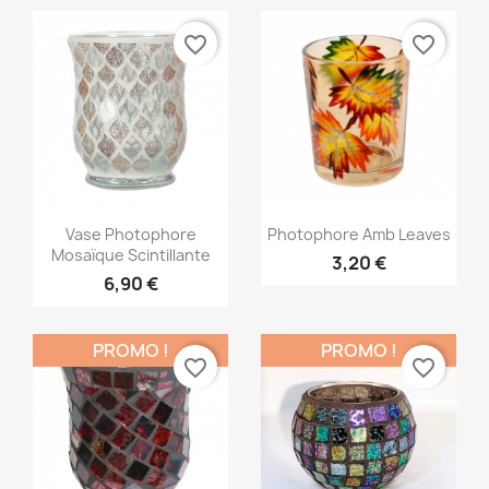
favorite_border
favorite_border
Aperçu rapide
Aperçu rapide


Vase Photophore
Photophore Amb Leaves
Mosaïque Scintillante
3,20 €
6,90 €
PROMO !
PROMO !
favorite_border
favorite_border