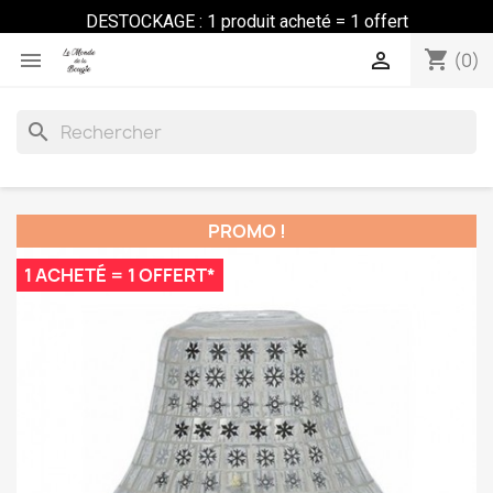
DESTOCKAGE : 1 produit acheté = 1 offert
shopping_cart


(0)
search
PROMO !
1 ACHETÉ = 1 OFFERT*