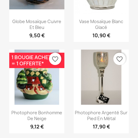
Aperçu rapide
Aperçu rapide


Globe Mosaïque Cuivre
Vase Mosaïque Blanc
Et Bleu
Glacé
9,50 €
10,90 €
1 BOUGIE ACHETÉE
favorite_border
favorite_border
= 1 OFFERTE*
Aperçu rapide
Aperçu rapide


Photophore Bonhomme
Photophore Argenté Sur
De Neige
Pied En Métal
9,12 €
17,90 €