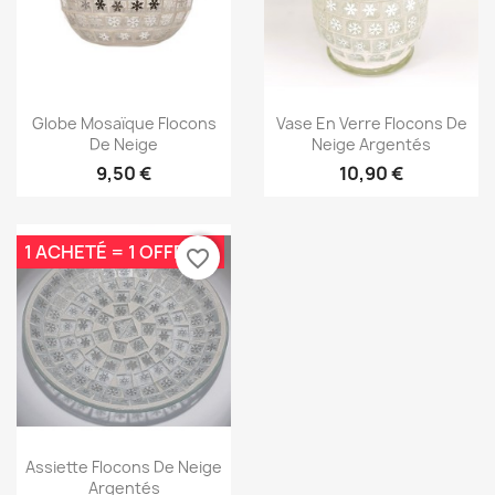
Aperçu rapide
Aperçu rapide


Globe Mosaïque Flocons
Vase En Verre Flocons De
De Neige
Neige Argentés
9,50 €
10,90 €
1 ACHETÉ = 1 OFFERT*
favorite_border
Aperçu rapide

Assiette Flocons De Neige
Argentés