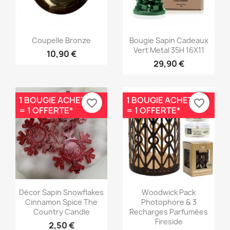
Aperçu rapide
Aperçu rapide


Coupelle Bronze
Bougie Sapin Cadeaux
Vert Metal 35H 16X11
10,90 €
29,90 €
1 BOUGIE ACHETÉE
1 BOUGIE ACHETÉE
favorite_border
favorite_border
= 1 OFFERTE*
= 1 OFFERTE*
Aperçu rapide
Aperçu rapide


Décor Sapin Snowflakes
Woodwick Pack
Cinnamon Spice The
Photophore & 3
Country Candle
Recharges Parfumées
Fireside
2,50 €