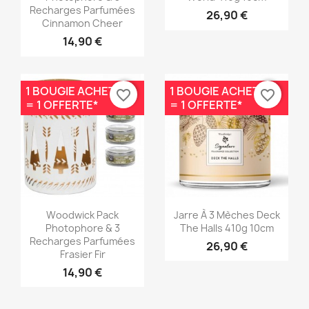
Recharges Parfumées
26,90 €
Cinnamon Cheer
14,90 €
1 BOUGIE ACHETÉE
1 BOUGIE ACHETÉE
favorite_border
favorite_border
= 1 OFFERTE*
= 1 OFFERTE*
Aperçu rapide
Aperçu rapide


Woodwick Pack
Jarre À 3 Mèches Deck
Photophore & 3
The Halls 410g 10cm
Recharges Parfumées
26,90 €
Frasier Fir
14,90 €