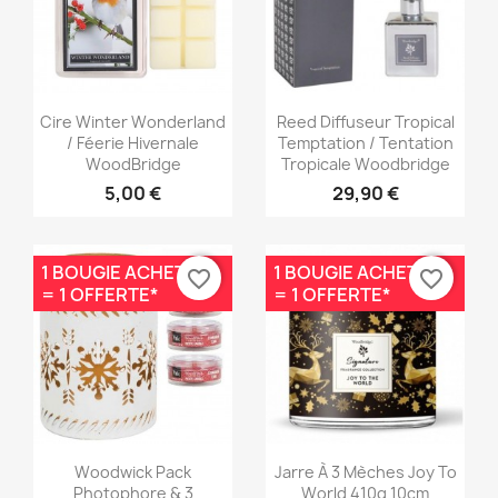
Aperçu rapide
Aperçu rapide


Cire Winter Wonderland
Reed Diffuseur Tropical
/ Féerie Hivernale
Temptation / Tentation
WoodBridge
Tropicale Woodbridge
5,00 €
29,90 €
1 BOUGIE ACHETÉE
1 BOUGIE ACHETÉE
favorite_border
favorite_border
= 1 OFFERTE*
= 1 OFFERTE*
Aperçu rapide
Aperçu rapide


Woodwick Pack
Jarre À 3 Mèches Joy To
Photophore & 3
World 410g 10cm