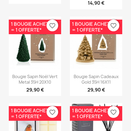
14,90 €
1 BOUGIE ACHETÉE
1 BOUGIE ACHETÉE
favorite_border
favorite_border
= 1 OFFERTE*
= 1 OFFERTE*
Aperçu rapide
Aperçu rapide


Bougie Sapin Noël Vert
Bougie Sapin Cadeaux
Metal 35H 20X10
Gold 35H 16X11
29,90 €
29,90 €
1 BOUGIE ACHETÉE
1 BOUGIE ACHETÉE
favorite_border
favorite_border
= 1 OFFERTE*
= 1 OFFERTE*