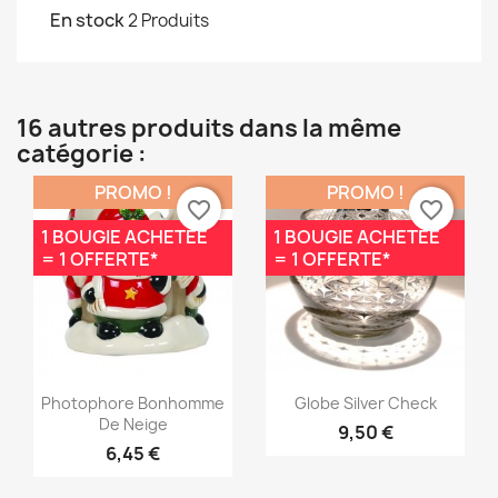
En stock
2 Produits
16 autres produits dans la même
catégorie :
PROMO !
PROMO !
favorite_border
favorite_border
1 BOUGIE ACHETÉE
1 BOUGIE ACHETÉE
= 1 OFFERTE*
= 1 OFFERTE*
Aperçu rapide
Aperçu rapide


Photophore Bonhomme
Globe Silver Check
De Neige
9,50 €
6,45 €