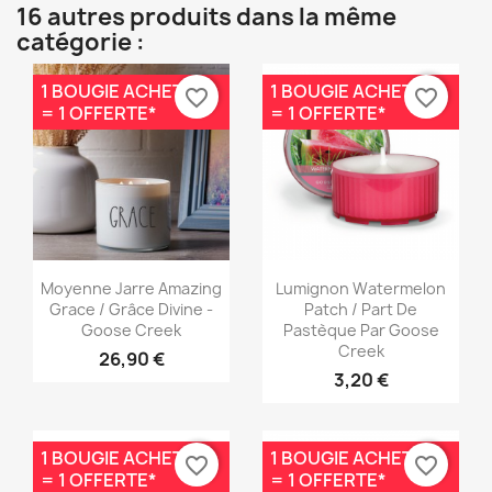
16 autres produits dans la même
catégorie :
1 BOUGIE ACHETÉE
1 BOUGIE ACHETÉE
favorite_border
favorite_border
= 1 OFFERTE*
= 1 OFFERTE*
Aperçu rapide
Aperçu rapide


Moyenne Jarre Amazing
Lumignon Watermelon
Grace / Grâce Divine -
Patch / Part De
Goose Creek
Pastèque Par Goose
Creek
26,90 €
3,20 €
1 BOUGIE ACHETÉE
1 BOUGIE ACHETÉE
favorite_border
favorite_border
= 1 OFFERTE*
= 1 OFFERTE*