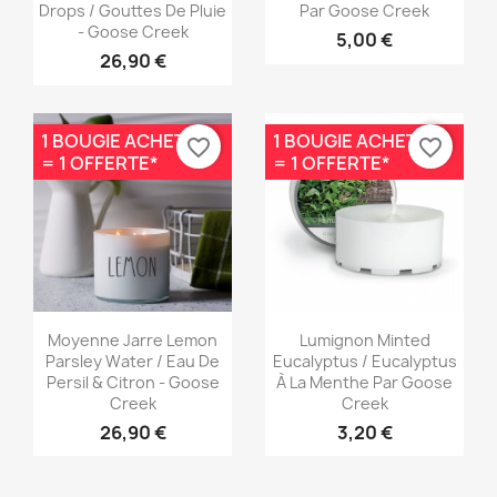
Drops / Gouttes De Pluie
Par Goose Creek
- Goose Creek
5,00 €
26,90 €
1 BOUGIE ACHETÉE
1 BOUGIE ACHETÉE
favorite_border
favorite_border
= 1 OFFERTE*
= 1 OFFERTE*
Aperçu rapide
Aperçu rapide


Moyenne Jarre Lemon
Lumignon Minted
Parsley Water / Eau De
Eucalyptus / Eucalyptus
Persil & Citron - Goose
À La Menthe Par Goose
Creek
Creek
26,90 €
3,20 €