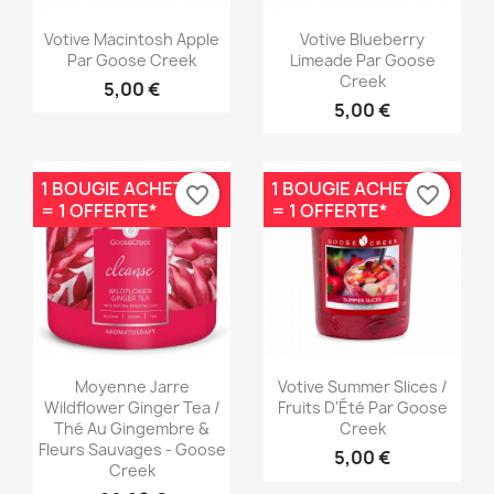
Aperçu rapide
Aperçu rapide


Votive Macintosh Apple
Votive Blueberry
Par Goose Creek
Limeade Par Goose
Creek
5,00 €
5,00 €
1 BOUGIE ACHETÉE
1 BOUGIE ACHETÉE
favorite_border
favorite_border
= 1 OFFERTE*
= 1 OFFERTE*
Aperçu rapide
Aperçu rapide


Moyenne Jarre
Votive Summer Slices /
Wildflower Ginger Tea /
Fruits D'Été Par Goose
Thé Au Gingembre &
Creek
Fleurs Sauvages - Goose
5,00 €
Creek