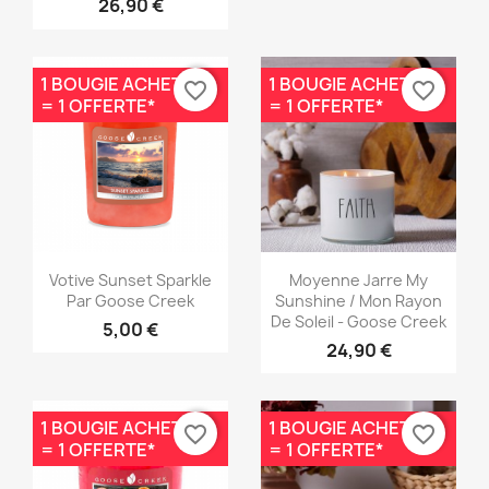
26,90 €
1 BOUGIE ACHETÉE
1 BOUGIE ACHETÉE
favorite_border
favorite_border
= 1 OFFERTE*
= 1 OFFERTE*
Aperçu rapide
Aperçu rapide


Votive Sunset Sparkle
Moyenne Jarre My
Par Goose Creek
Sunshine / Mon Rayon
De Soleil - Goose Creek
5,00 €
24,90 €
1 BOUGIE ACHETÉE
1 BOUGIE ACHETÉE
favorite_border
favorite_border
= 1 OFFERTE*
= 1 OFFERTE*