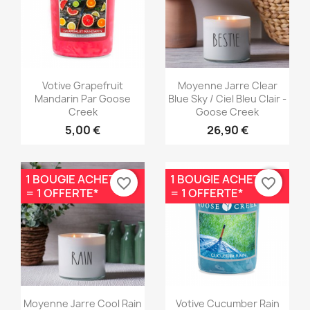
Aperçu rapide
Aperçu rapide


Votive Grapefruit
Moyenne Jarre Clear
Mandarin Par Goose
Blue Sky / Ciel Bleu Clair -
Creek
Goose Creek
5,00 €
26,90 €
1 BOUGIE ACHETÉE
1 BOUGIE ACHETÉE
favorite_border
favorite_border
= 1 OFFERTE*
= 1 OFFERTE*
Aperçu rapide
Aperçu rapide


Moyenne Jarre Cool Rain
Votive Cucumber Rain