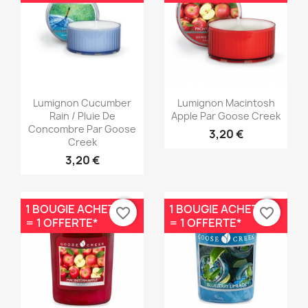
Aperçu rapide
Aperçu rapide


Lumignon Cucumber
Lumignon Macintosh
Rain / Pluie De
Apple Par Goose Creek
Concombre Par Goose
3,20 €
Creek
3,20 €
1 BOUGIE ACHETÉE
1 BOUGIE ACHETÉE
favorite_border
favorite_border
= 1 OFFERTE*
= 1 OFFERTE*