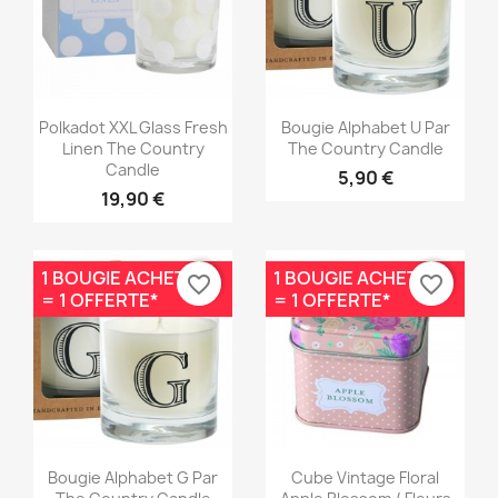
Aperçu rapide
Aperçu rapide


Polkadot XXL Glass Fresh
Bougie Alphabet U Par
Linen The Country
The Country Candle
Candle
5,90 €
19,90 €
1 BOUGIE ACHETÉE
1 BOUGIE ACHETÉE
favorite_border
favorite_border
= 1 OFFERTE*
= 1 OFFERTE*
Aperçu rapide
Aperçu rapide


Bougie Alphabet G Par
Cube Vintage Floral