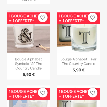
1 BOUGIE ACHETÉE
1 BOUGIE ACHETÉE
favorite_border
favorite_border
= 1 OFFERTE*
= 1 OFFERTE*
Aperçu rapide
Aperçu rapide


Bougie Alphabet
Bougie Alphabet T Par
Symbole "&" The
The Country Candle
Country Candle
5,90 €
5,90 €
1 BOUGIE ACHETÉE
1 BOUGIE ACHETÉE
favorite_border
favorite_border
= 1 OFFERTE*
= 1 OFFERTE*