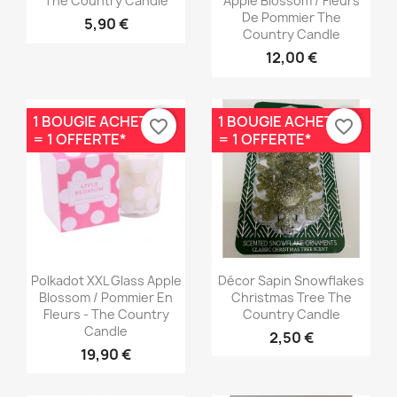
The Country Candle
Apple Blossom / Fleurs
De Pommier The
5,90 €
Country Candle
12,00 €
1 BOUGIE ACHETÉE
1 BOUGIE ACHETÉE
favorite_border
favorite_border
= 1 OFFERTE*
= 1 OFFERTE*
Aperçu rapide
Aperçu rapide


Polkadot XXL Glass Apple
Décor Sapin Snowflakes
Blossom / Pommier En
Christmas Tree The
Fleurs - The Country
Country Candle
Candle
2,50 €
19,90 €