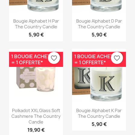
Aperçu rapide
Aperçu rapide


Bougie Alphabet H Par
Bougie Alphabet D Par
The Country Candle
The Country Candle
5,90 €
5,90 €
1 BOUGIE ACHETÉE
1 BOUGIE ACHETÉE
favorite_border
favorite_border
= 1 OFFERTE*
= 1 OFFERTE*
Aperçu rapide
Aperçu rapide


Polkadot XXL Glass Soft
Bougie Alphabet K Par
Cashmere The Country
The Country Candle
Candle
5,90 €
19,90 €