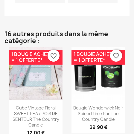
16 autres produits dans la même
catégorie :
1 BOUGIE ACHETÉE
1 BOUGIE ACHETÉE
favorite_border
favorite_border
= 1 OFFERTE*
= 1 OFFERTE*
Aperçu rapide
Aperçu rapide


Cube Vintage Floral
Bougie Wonderwick Noir
SWEET PEA / POIS DE
Spiced Lime Par The
SENTEUR The Country
Country Candle
Candle
29,90 €
12,00 €