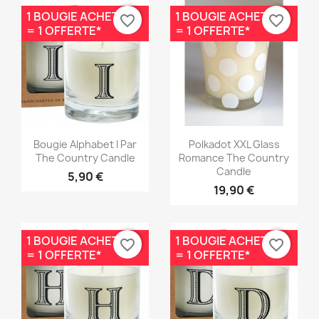
1 BOUGIE ACHETÉE
1 BOUGIE ACHETÉE
favorite_border
favorite_border
= 1 OFFERTE*
= 1 OFFERTE*
Aperçu rapide
Aperçu rapide


Bougie Alphabet I Par
Polkadot XXL Glass
The Country Candle
Romance The Country
Candle
5,90 €
19,90 €
1 BOUGIE ACHETÉE
1 BOUGIE ACHETÉE
favorite_border
favorite_border
= 1 OFFERTE*
= 1 OFFERTE*