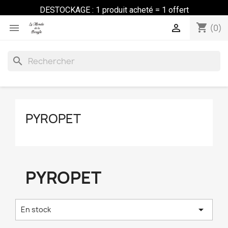
DESTOCKAGE : 1 produit acheté = 1 offert
shopping_cart


(0)
search
PYROPET
PYROPET

En stock