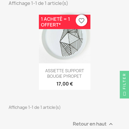
Affichage 1-1 de 1 article(s)
1 ACHETÉ = 1
favorite_border
favorite_border
OFFERT*
Aperçu rapide

ASSIETTE SUPPORT
FILTER
BOUGIE PYROPET
17,00 €
Affichage 1-1 de 1 article(s)
Retour en haut
