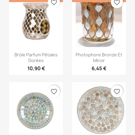
favorite_border
favorite_border
Aperçu rapide
Aperçu rapide


Brûle Parfum Pétales
Photophore Bronze Et
Dorées
Miroir
10,90 €
6,45 €
favorite_border
favorite_border