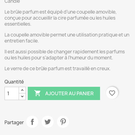
Candle
Le brûle parfum est équipé d’une coupelle amovible,
conçue pour accueillir la cire parfumée ou les huiles
essentielles.
La coupelle amovible permet une utilisation pratique et un
entretien facile.
Il est aussi possible de changer rapidement les parfums
ou les huiles pour s’adapter à l’humeur du moment.
Le verre de ce brûle parfum est travaillé en creux.
Quantité

favorite_border
AJOUTER AU PANIER
Partager