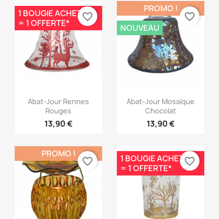
PROMO !
1 BOUGIE ACHETÉE
favorite_border
favorite_border
= 1 OFFERTE*
NOUVEAU
Aperçu rapide
Aperçu rapide


Abat-Jour Rennes
Abat-Jour Mosaïque
Rouges
Chocolat
13,90 €
13,90 €
PROMO !
1 BOUGIE ACHETÉE
favorite_border
favorite_border
= 1 OFFERTE*