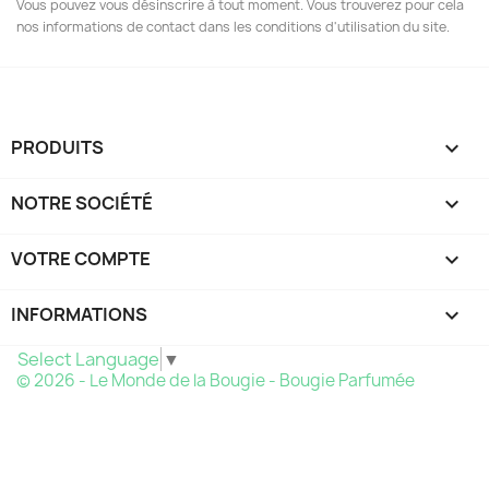
Vous pouvez vous désinscrire à tout moment. Vous trouverez pour cela
nos informations de contact dans les conditions d'utilisation du site.
PRODUITS

NOTRE SOCIÉTÉ

VOTRE COMPTE

INFORMATIONS
keyboard_arrow_down
Select Language
▼
© 2026 - Le Monde de la Bougie - Bougie Parfumée