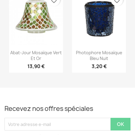
favorite_border
favorite_border
Aperçu rapide
Aperçu rapide


Abat-Jour Mosaïque Vert
Photophore Mosaïque
Et Or
Bleu Nuit
13,90 €
3,20 €
Recevez nos offres spéciales