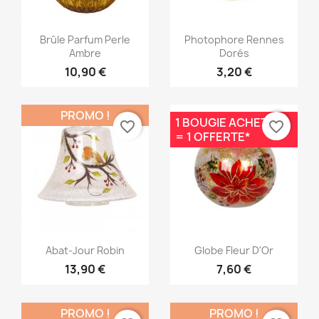
Aperçu rapide
Aperçu rapide


Brûle Parfum Perle
Photophore Rennes
Ambre
Dorés
10,90 €
3,20 €
PROMO !
1 BOUGIE ACHETÉE
favorite_border
favorite_border
= 1 OFFERTE*
Aperçu rapide
Aperçu rapide


Abat-Jour Robin
Globe Fleur D'Or
13,90 €
7,60 €
PROMO !
PROMO !