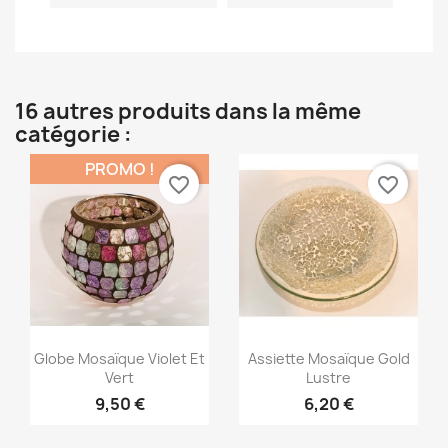
16 autres produits dans la même
catégorie :
PROMO !
favorite_border
favorite_border
Aperçu rapide
Aperçu rapide


Globe Mosaïque Violet Et
Assiette Mosaïque Gold
Vert
Lustre
9,50 €
6,20 €