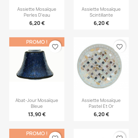
Aperçu rapide
Aperçu rapide


Assiette Mosaïque
Assiette Mosaïque
Perles D'eau
Scintillante
6,20 €
6,20 €
PROMO !
favorite_border
favorite_border
Aperçu rapide
Aperçu rapide


Abat-Jour Mosaïque
Assiette Mosaïque
Bleue
Pastel Et Or
13,90 €
6,20 €
PROMO !