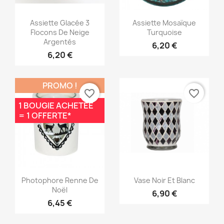
Aperçu rapide
Aperçu rapide


Assiette Glacée 3
Assiette Mosaïque
Flocons De Neige
Turquoise
Argentés
6,20 €
6,20 €
PROMO !
favorite_border
favorite_border
1 BOUGIE ACHETÉE
= 1 OFFERTE*
Aperçu rapide
Aperçu rapide


Photophore Renne De
Vase Noir Et Blanc
Noël
6,90 €
6,45 €