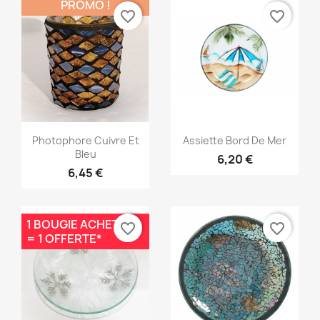
PROMO !
favorite_border
favorite_border
Aperçu rapide
Aperçu rapide


Photophore Cuivre Et
Assiette Bord De Mer
Bleu
6,20 €
6,45 €
1 BOUGIE ACHETÉE
favorite_border
favorite_border
= 1 OFFERTE*