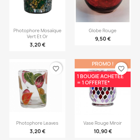
Aperçu rapide
Aperçu rapide


Photophore Mosaïque
Globe Rouge
Vert Et Or
9,50 €
3,20 €
PROMO !
favorite_border
favorite_border
1 BOUGIE ACHETÉE
= 1 OFFERTE*
Aperçu rapide
Aperçu rapide


Photophore Leaves
Vase Rouge Miroir
3,20 €
10,90 €