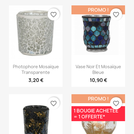
PROMO !
favorite_border
favorite_border
Aperçu rapide
Aperçu rapide


Photophore Mosaïque
Vase Noir Et Mosaïque
Transparente
Bleue
3,20 €
10,90 €
PROMO !
favorite_border
favorite_border
1 BOUGIE ACHETÉE
= 1 OFFERTE*