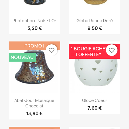
Aperçu rapide
Aperçu rapide


Photophore Noir Et Or
Globe Renne Doré
3,20 €
9,50 €
PROMO !
1 BOUGIE ACHETÉE
favorite_border
favorite_border
= 1 OFFERTE*
NOUVEAU
Aperçu rapide
Aperçu rapide


Abat-Jour Mosaïque
Globe Coeur
Chocolat
7,60 €
13,90 €