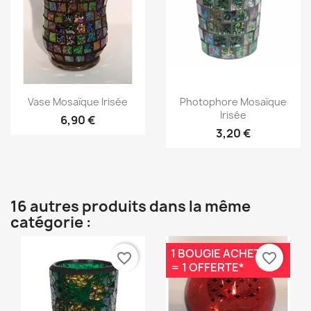
Aperçu rapide
Aperçu rapide


Vase Mosaïque Irisée
Photophore Mosaïque
Irisée
6,90 €
3,20 €
16 autres produits dans la même
catégorie :
1 BOUGIE ACHETÉE
favorite_border
favorite_border
= 1 OFFERTE*