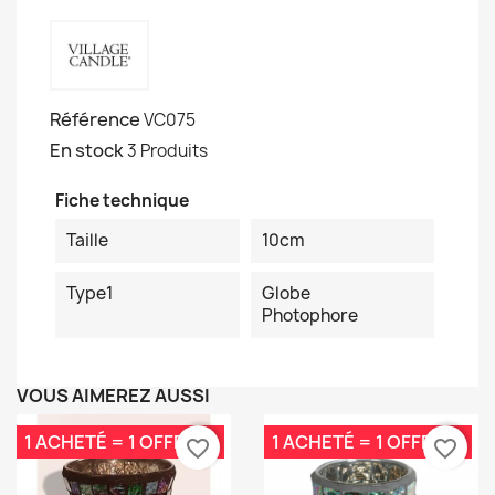
Référence
VC075
En stock
3 Produits
Fiche technique
Taille
10cm
Type1
Globe
Photophore
VOUS AIMEREZ AUSSI
1 ACHETÉ = 1 OFFERT*
1 ACHETÉ = 1 OFFERT*
favorite_border
favorite_border