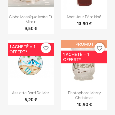
Aperçu rapide
Aperçu rapide


Globe Mosaïque Ivoire Et
Abat-Jour Père Noël
Miroir
13,90 €
9,50 €
PROMO !
1 ACHETÉ = 1
favorite_border
favorite_border
OFFERT*
1 ACHETÉ = 1
OFFERT*
Aperçu rapide
Aperçu rapide


Assiette Bord De Mer
Photophore Merry
Christmas
6,20 €
10,90 €