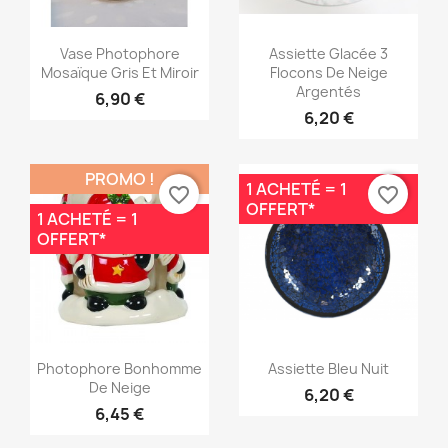
Aperçu rapide
Aperçu rapide


Vase Photophore
Assiette Glacée 3
Mosaïque Gris Et Miroir
Flocons De Neige
Argentés
6,90 €
6,20 €
PROMO !
1 ACHETÉ = 1
favorite_border
favorite_border
OFFERT*
1 ACHETÉ = 1
OFFERT*
Aperçu rapide
Aperçu rapide


Photophore Bonhomme
Assiette Bleu Nuit
De Neige
6,20 €
6,45 €