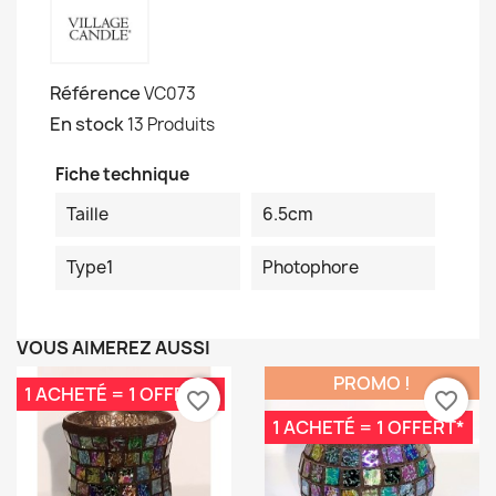
Référence
VC073
En stock
13 Produits
Fiche technique
Taille
6.5cm
Type1
Photophore
VOUS AIMEREZ AUSSI
PROMO !
1 ACHETÉ = 1 OFFERT*
favorite_border
favorite_border
1 ACHETÉ = 1 OFFERT*