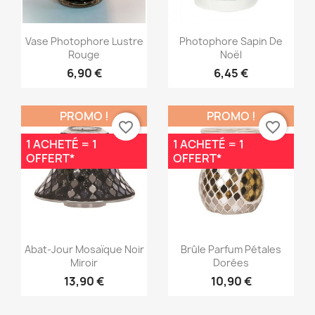
Aperçu rapide
Aperçu rapide


Vase Photophore Lustre
Photophore Sapin De
Rouge
Noël
6,90 €
6,45 €
PROMO !
PROMO !
favorite_border
favorite_border
1 ACHETÉ = 1
1 ACHETÉ = 1
OFFERT*
OFFERT*
Aperçu rapide
Aperçu rapide


Abat-Jour Mosaïque Noir
Brûle Parfum Pétales
Miroir
Dorées
13,90 €
10,90 €