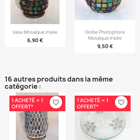
Aperçu rapide
Aperçu rapide


Vase Mosaïque Irisée
Globe Photophore
Mosaïque Irisée
6,90 €
9,50 €
16 autres produits dans la même
catégorie :
1 ACHETÉ = 1
1 ACHETÉ = 1
favorite_border
favorite_border
OFFERT*
OFFERT*