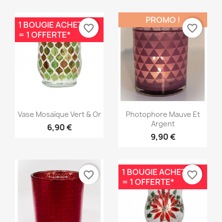
PROMO !
1 BOUGIE ACHETÉE
favorite_border
favorite_border
= 1 OFFERTE*
Aperçu rapide
Aperçu rapide


Vase Mosaïque Vert & Or
Photophore Mauve Et
Argent
6,90 €
9,90 €
1 BOUGIE ACHETÉE
favorite_border
favorite_border
= 1 OFFERTE*