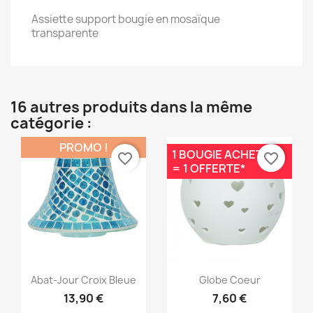
Assiette support bougie en mosaïque
transparente
16 autres produits dans la même
catégorie :
PROMO !
1 BOUGIE ACHETÉE
favorite_border
favorite_border
= 1 OFFERTE*
Aperçu rapide
Aperçu rapide


Abat-Jour Croix Bleue
Globe Coeur
13,90 €
7,60 €