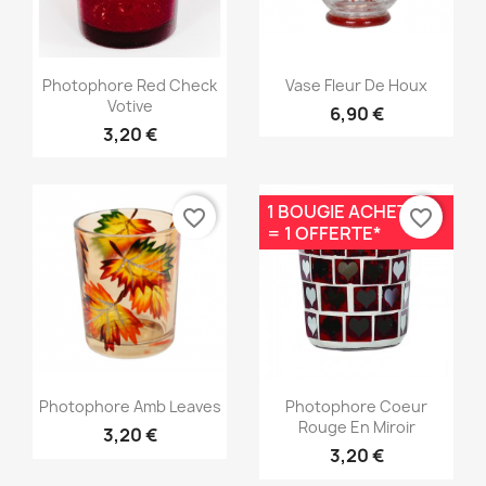
Aperçu rapide
Aperçu rapide


Photophore Red Check
Vase Fleur De Houx
Votive
6,90 €
3,20 €
1 BOUGIE ACHETÉE
favorite_border
favorite_border
= 1 OFFERTE*
Aperçu rapide
Aperçu rapide


Photophore Amb Leaves
Photophore Coeur
Rouge En Miroir
3,20 €
3,20 €