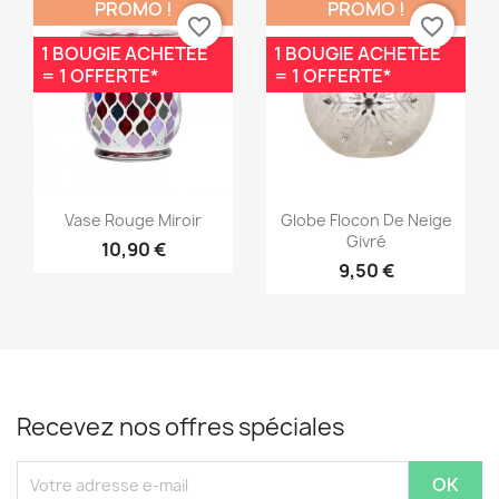
PROMO !
PROMO !
favorite_border
favorite_border
1 BOUGIE ACHETÉE
1 BOUGIE ACHETÉE
= 1 OFFERTE*
= 1 OFFERTE*
Aperçu rapide
Aperçu rapide


Vase Rouge Miroir
Globe Flocon De Neige
Givré
10,90 €
9,50 €
Recevez nos offres spéciales