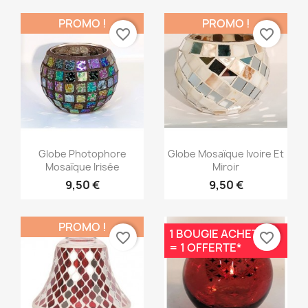
PROMO !
PROMO !
favorite_border
favorite_border
Aperçu rapide
Aperçu rapide


Globe Photophore
Globe Mosaïque Ivoire Et
Mosaïque Irisée
Miroir
9,50 €
9,50 €
PROMO !
1 BOUGIE ACHETÉE
favorite_border
favorite_border
= 1 OFFERTE*