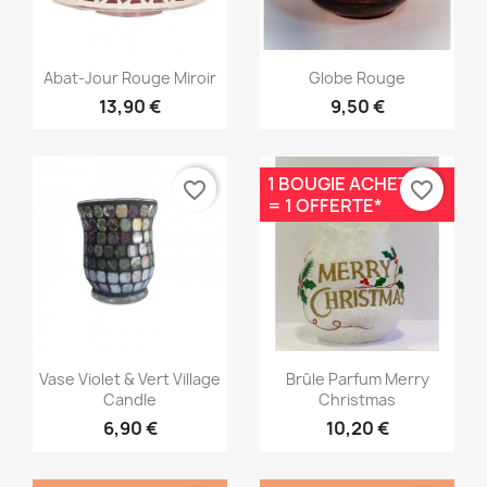
Aperçu rapide
Aperçu rapide


Abat-Jour Rouge Miroir
Globe Rouge
13,90 €
9,50 €
1 BOUGIE ACHETÉE
favorite_border
favorite_border
= 1 OFFERTE*
Aperçu rapide
Aperçu rapide


Vase Violet & Vert Village
Brûle Parfum Merry
Candle
Christmas
6,90 €
10,20 €