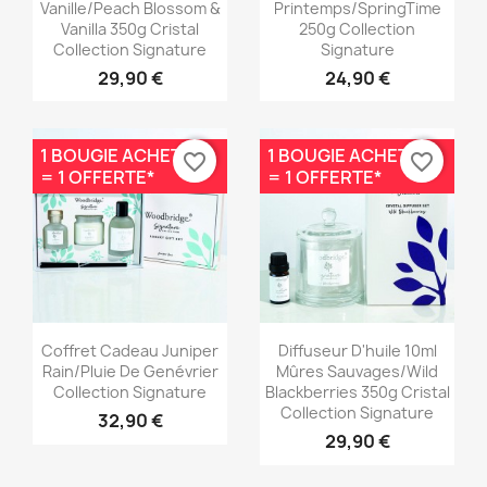
Vanille/Peach Blossom &
Printemps/SpringTime
Vanilla 350g Cristal
250g Collection
Collection Signature
Signature
29,90 €
24,90 €
1 BOUGIE ACHETÉE
1 BOUGIE ACHETÉE
favorite_border
favorite_border
= 1 OFFERTE*
= 1 OFFERTE*
Aperçu rapide
Aperçu rapide


Coffret Cadeau Juniper
Diffuseur D'huile 10ml
Rain/Pluie De Genévrier
Mûres Sauvages/Wild
Collection Signature
Blackberries 350g Cristal
Collection Signature
32,90 €
29,90 €