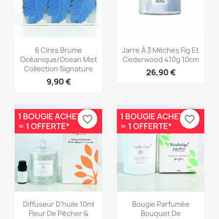
Aperçu rapide
Aperçu rapide


6 Cires Brume
Jarre À 3 Mèches Fig Et
Océanique/Ocean Mist
Cederwood 410g 10cm
Collection Signature
26,90 €
9,90 €
1 BOUGIE ACHETÉE
1 BOUGIE ACHETÉE
favorite_border
favorite_border
= 1 OFFERTE*
= 1 OFFERTE*
Aperçu rapide
Aperçu rapide


Diffuseur D'huile 10ml
Bougie Parfumée
Fleur De Pêcher &
Bouquet De