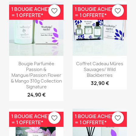
1 BOUGIE ACHETÉE
1 BOUGIE ACHETÉE
favorite_border
favorite_border
= 1 OFFERTE*
= 1 OFFERTE*
Aperçu rapide
Aperçu rapide


Bougie Parfumée
Coffret Cadeau Mûres
Passion &
Sauvages/ Wild
Mangue/Passion Flower
Blackberries
& Mango 310g Collection
32,90 €
Signature
24,90 €
1 BOUGIE ACHETÉE
1 BOUGIE ACHETÉE
favorite_border
favorite_border
= 1 OFFERTE*
= 1 OFFERTE*