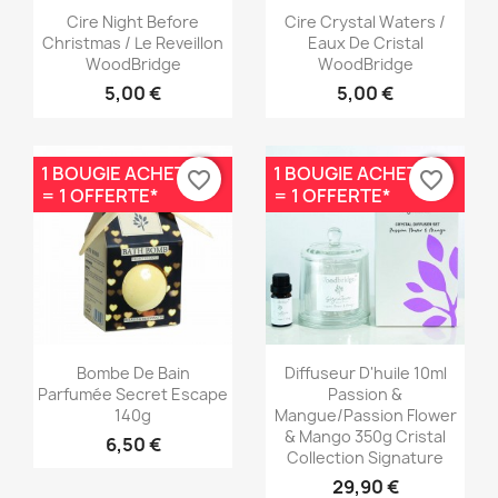
Aperçu rapide
Aperçu rapide


Cire Night Before
Cire Crystal Waters /
Christmas / Le Reveillon
Eaux De Cristal
WoodBridge
WoodBridge
5,00 €
5,00 €
1 BOUGIE ACHETÉE
1 BOUGIE ACHETÉE
favorite_border
favorite_border
= 1 OFFERTE*
= 1 OFFERTE*
Aperçu rapide
Aperçu rapide


Bombe De Bain
Diffuseur D'huile 10ml
Parfumée Secret Escape
Passion &
140g
Mangue/Passion Flower
& Mango 350g Cristal
6,50 €
Collection Signature
29,90 €