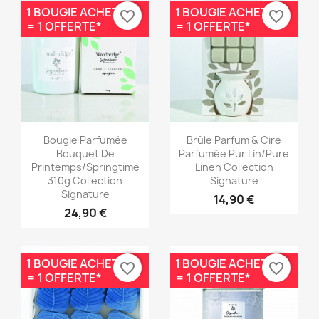
1 BOUGIE ACHETÉE
1 BOUGIE ACHETÉE
favorite_border
favorite_border
= 1 OFFERTE*
= 1 OFFERTE*
Aperçu rapide
Aperçu rapide


Bougie Parfumée
Brûle Parfum & Cire
Bouquet De
Parfumée Pur Lin/Pure
Printemps/Springtime
Linen Collection
310g Collection
Signature
Signature
14,90 €
24,90 €
1 BOUGIE ACHETÉE
1 BOUGIE ACHETÉE
favorite_border
favorite_border
= 1 OFFERTE*
= 1 OFFERTE*