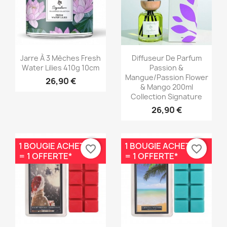
Aperçu rapide
Aperçu rapide


Jarre À 3 Mèches Fresh
Diffuseur De Parfum
Water Lilies 410g 10cm
Passion &
Mangue/Passion Flower
26,90 €
& Mango 200ml
Collection Signature
26,90 €
1 BOUGIE ACHETÉE
1 BOUGIE ACHETÉE
favorite_border
favorite_border
= 1 OFFERTE*
= 1 OFFERTE*