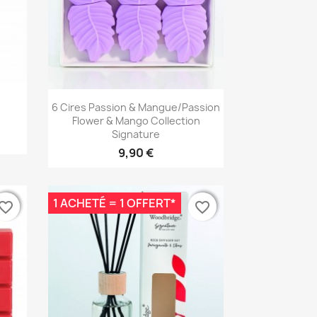
Aperçu rapide

6 Cires Passion & Mangue/Passion
Flower & Mango Collection
Signature
9,90 €
1 ACHETÉ = 1 OFFERT*
vorite_border
vorite_border
favorite_border
favorite_border