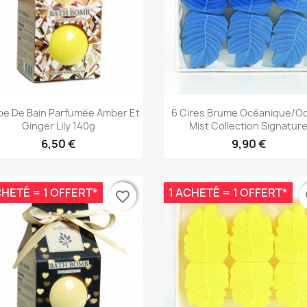
Aperçu rapide
Aperçu rapide


e De Bain Parfumée Amber Et
6 Cires Brume Océanique/O
Ginger Lily 140g
Mist Collection Signatur
6,50 €
9,90 €
CHETÉ = 1 OFFERT*
1 ACHETÉ = 1 OFFERT*
favorite_border
favorite_border
fa
fa