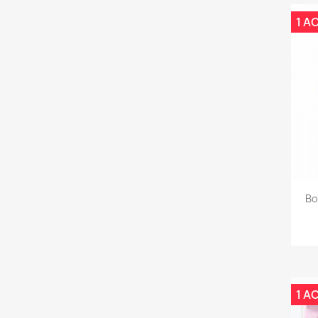
1 A
Bo
1 A