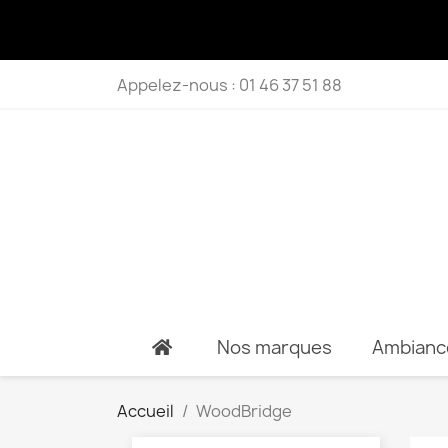
Appelez-nous :
01 46 37 51 88
Nos marques
Ambianc
Accueil
WoodBridge