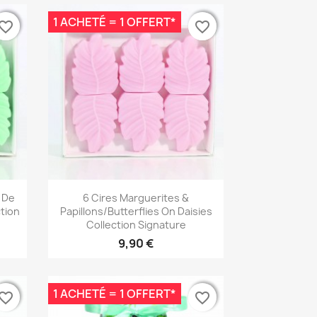
1 ACHETÉ = 1 OFFERT*
vorite_border
vorite_border
favorite_border
favorite_border
Aperçu rapide

 De
6 Cires Marguerites &
tion
Papillons/Butterflies On Daisies
Collection Signature
9,90 €
1 ACHETÉ = 1 OFFERT*
vorite_border
vorite_border
favorite_border
favorite_border