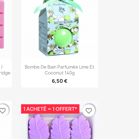
Aperçu rapide

 /
Bombe De Bain Parfumée Lime Et
ridge
Coconut 140g
6,50 €
1 ACHETÉ = 1 OFFERT*
vorite_border
vorite_border
favorite_border
favorite_border