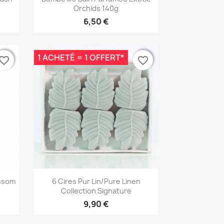
Orchids 140g
6,50 €
1 ACHETÉ = 1 OFFERT*
vorite_border
vorite_border
favorite_border
favorite_border
Aperçu rapide

ossom
6 Cires Pur Lin/Pure Linen
Collection Signature
9,90 €