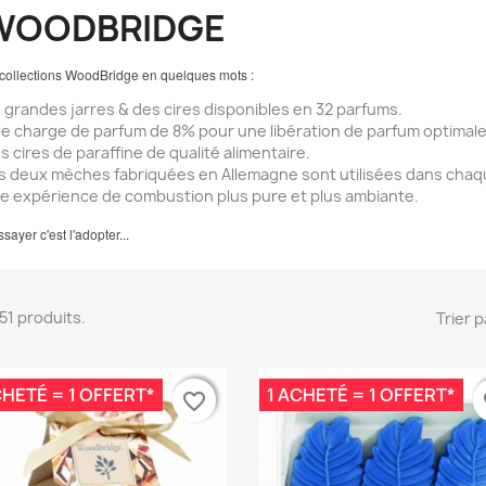
WOODBRIDGE
collections WoodBridge en quelques mots :
 grandes jarres & des cires disponibles en 32 parfums.
e charge de parfum de 8% pour une libération de parfum optimale
s cires de paraffine de qualité alimentaire.
s deux mèches fabriquées en Allemagne sont utilisées dans chaq
e expérience de combustion plus pure et plus ambiante.
ssayer c'est l'adopter...
 151 produits.
Trier p
CHETÉ = 1 OFFERT*
1 ACHETÉ = 1 OFFERT*
favorite_border
favorite_border
fa
fa