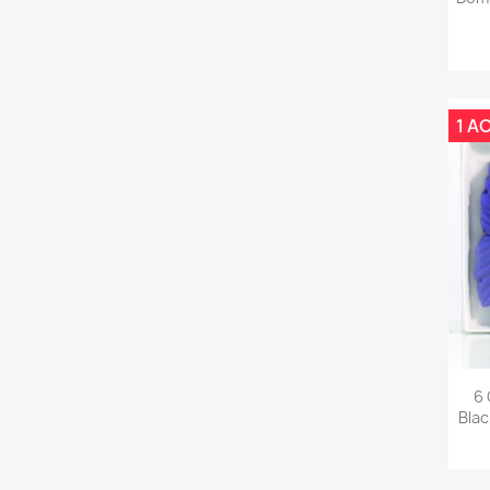
1 A
6 
Blac