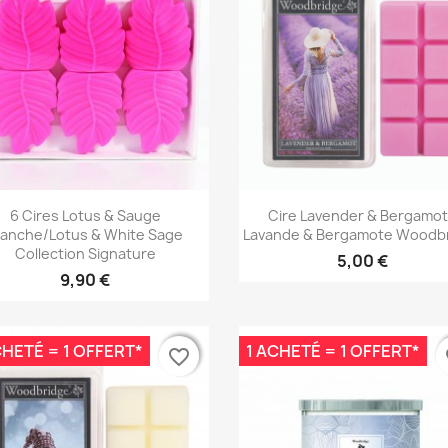
Aperçu rapide
Aperçu rapide


6 Cires Lotus & Sauge
Cire Lavender & Bergamot
lanche/Lotus & White Sage
Lavande & Bergamote Woodb
Collection Signature
5,00 €
9,90 €
CHETÉ = 1 OFFERT*
1 ACHETÉ = 1 OFFERT*
favorite_border
favorite_border
fa
fa