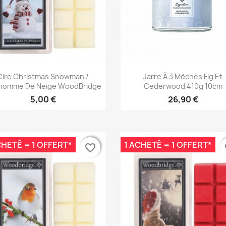
Aperçu rapide
Aperçu rapide


Cire Christmas Snowman /
Jarre À 3 Mèches Fig Et
homme De Neige WoodBridge
Cederwood 410g 10cm
5,00 €
26,90 €
CHETÉ = 1 OFFERT*
1 ACHETÉ = 1 OFFERT*
favorite_border
favorite_border
fa
fa