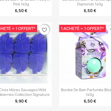
Pink 140g
Diamonds 140g
6,50 €
6,50 €
CHETÉ = 1 OFFERT*
1 ACHETÉ = 1 OFFERT*
favorite_border
favorite_border
fa
fa
Aperçu rapide
Aperçu rapide


Cires Mûres Sauvages/Wild
Bombe De Bain Parfumée Bl
kberries Collection Signature
140g
9,90 €
6,50 €