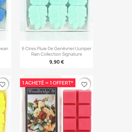
Aperçu rapide

cean
6 Cires Pluie De Genévrier/Juniper
e
Rain Collection Signature
9,90 €
1 ACHETÉ = 1 OFFERT*
vorite_border
vorite_border
favorite_border
favorite_border