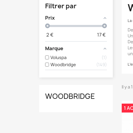
Filtrer par
Prix
La 
De
2
€
17
€
Un
De
Le
Marque
un
Voluspa
1
L'e
Woodbridge
149
Il y a
WOODBRIDGE
1 A