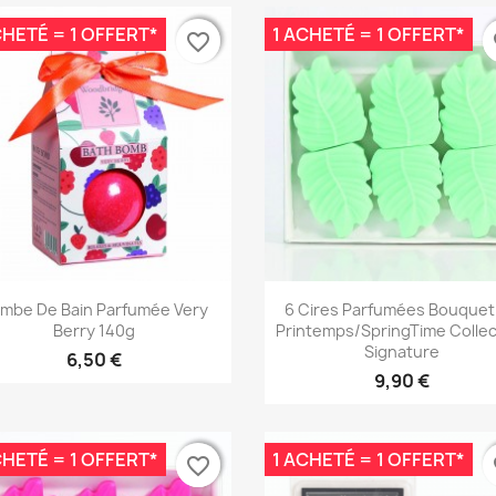
CHETÉ = 1 OFFERT*
1 ACHETÉ = 1 OFFERT*
favorite_border
favorite_border
fa
fa
Aperçu rapide
Aperçu rapide


mbe De Bain Parfumée Very
6 Cires Parfumées Bouquet
Berry 140g
Printemps/SpringTime Collec
Signature
6,50 €
9,90 €
CHETÉ = 1 OFFERT*
1 ACHETÉ = 1 OFFERT*
favorite_border
favorite_border
fa
fa