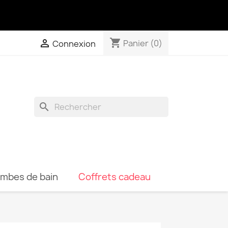
shopping_cart

Panier
(0)
Connexion
search
ombes de bain
Coffrets cadeau