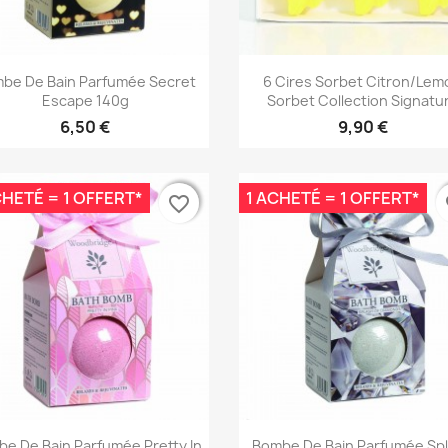
Aperçu rapide
Aperçu rapide


be De Bain Parfumée Secret
6 Cires Sorbet Citron/Lem
Escape 140g
Sorbet Collection Signatu
6,50 €
9,90 €
CHETÉ = 1 OFFERT*
1 ACHETÉ = 1 OFFERT*
favorite_border
favorite_border
fa
fa
Aperçu rapide
Aperçu rapide


e De Bain Parfumée Pretty In
Bombe De Bain Parfumée Sp