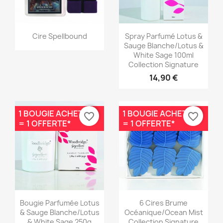
Aperçu rapide
Aperçu rapide


Cire Spellbound
Spray Parfumé Lotus &
Sauge Blanche/Lotus &
White Sage 100ml
Collection Signature
14,90 €
1 BOUGIE ACHETÉE
1 BOUGIE ACHETÉE
favorite_border
favorite_border
= 1 OFFERTE*
= 1 OFFERTE*
Aperçu rapide
Aperçu rapide


Bougie Parfumée Lotus
6 Cires Brume
& Sauge Blanche/Lotus
Océanique/Ocean Mist
& White Sage 250g
Collection Signature