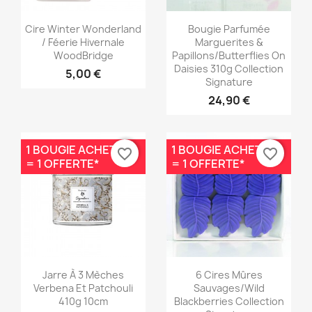
Aperçu rapide
Aperçu rapide


Cire Winter Wonderland
Bougie Parfumée
/ Féerie Hivernale
Marguerites &
WoodBridge
Papillons/Butterflies On
Daisies 310g Collection
5,00 €
Signature
24,90 €
1 BOUGIE ACHETÉE
1 BOUGIE ACHETÉE
favorite_border
favorite_border
= 1 OFFERTE*
= 1 OFFERTE*
Aperçu rapide
Aperçu rapide


Jarre À 3 Mèches
6 Cires Mûres
Verbena Et Patchouli
Sauvages/Wild
410g 10cm
Blackberries Collection