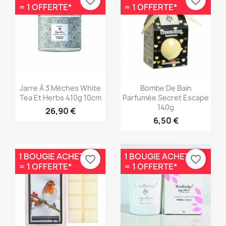
favorite_border
favorite_border
= 1 OFFERTE*
= 1 OFFERTE*
Aperçu rapide
Aperçu rapide


Jarre À 3 Mèches White
Bombe De Bain
Tea Et Herbs 410g 10cm
Parfumée Secret Escape
140g
26,90 €
6,50 €
1 BOUGIE ACHETÉE
1 BOUGIE ACHETÉE
favorite_border
favorite_border
= 1 OFFERTE*
= 1 OFFERTE*