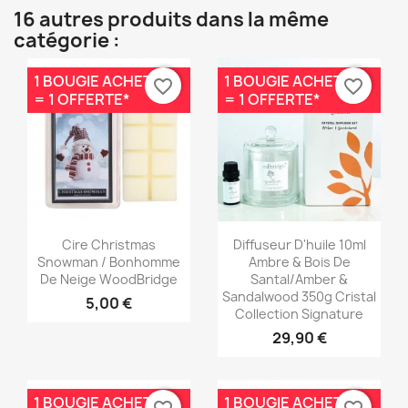
16 autres produits dans la même
catégorie :
1 BOUGIE ACHETÉE
1 BOUGIE ACHETÉE
favorite_border
favorite_border
= 1 OFFERTE*
= 1 OFFERTE*
Aperçu rapide
Aperçu rapide


Cire Christmas
Diffuseur D'huile 10ml
Snowman / Bonhomme
Ambre & Bois De
De Neige WoodBridge
Santal/Amber &
Sandalwood 350g Cristal
5,00 €
Collection Signature
29,90 €
1 BOUGIE ACHETÉE
1 BOUGIE ACHETÉE