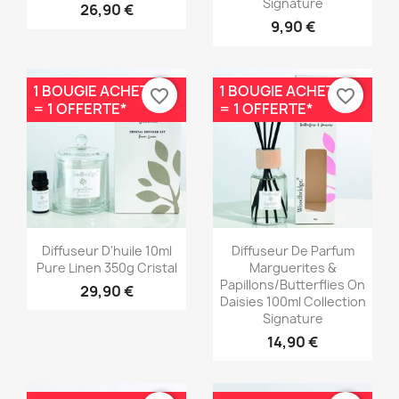
Signature
26,90 €
9,90 €
1 BOUGIE ACHETÉE
1 BOUGIE ACHETÉE
favorite_border
favorite_border
= 1 OFFERTE*
= 1 OFFERTE*
Aperçu rapide
Aperçu rapide


Diffuseur D'huile 10ml
Diffuseur De Parfum
Pure Linen 350g Cristal
Marguerites &
Papillons/Butterflies On
29,90 €
Daisies 100ml Collection
Signature
14,90 €