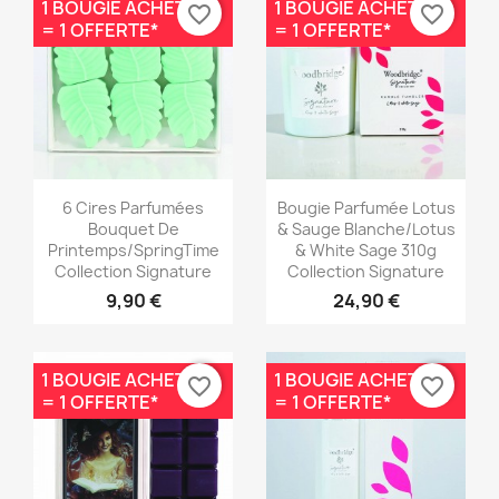
1 BOUGIE ACHETÉE
1 BOUGIE ACHETÉE
favorite_border
favorite_border
= 1 OFFERTE*
= 1 OFFERTE*
Aperçu rapide
Aperçu rapide


6 Cires Parfumées
Bougie Parfumée Lotus
Bouquet De
& Sauge Blanche/Lotus
Printemps/SpringTime
& White Sage 310g
Collection Signature
Collection Signature
9,90 €
24,90 €
1 BOUGIE ACHETÉE
1 BOUGIE ACHETÉE
favorite_border
favorite_border
= 1 OFFERTE*
= 1 OFFERTE*