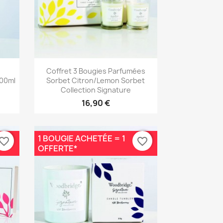
Aperçu rapide

Coffret 3 Bougies Parfumées
100ml
Sorbet Citron/Lemon Sorbet
Collection Signature
16,90 €
1 BOUGIE ACHETÉE = 1
vorite_border
favorite_border
OFFERTE*