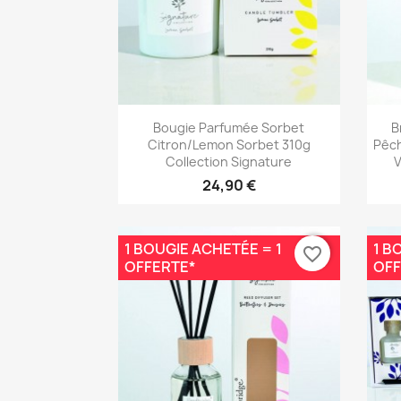
Aperçu rapide

Bougie Parfumée Sorbet
B
Citron/Lemon Sorbet 310g
Pêch
Collection Signature
V
24,90 €
1 BOUGIE ACHETÉE = 1
1 B
favorite_border
OFFERTE*
OFF