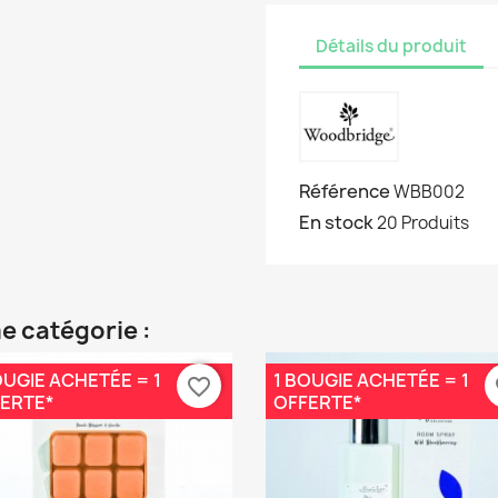
Détails du produit
Référence
WBB002
En stock
20 Produits
e catégorie :
OUGIE ACHETÉE = 1
1 BOUGIE ACHETÉE = 1
favorite_border
fa
ERTE*
OFFERTE*