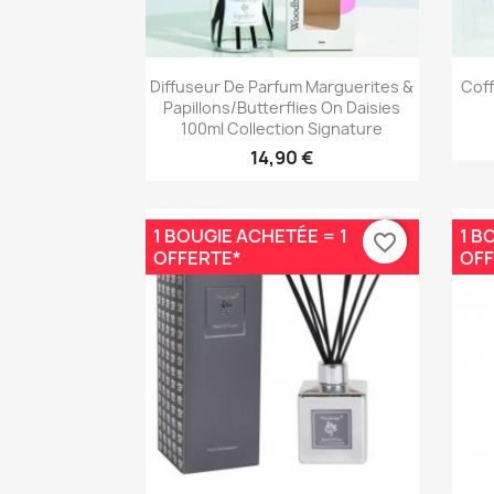
Aperçu rapide

Diffuseur De Parfum Marguerites &
Cof
Papillons/Butterflies On Daisies
100ml Collection Signature
14,90 €
1 BOUGIE ACHETÉE = 1
1 B
favorite_border
OFFERTE*
OFF