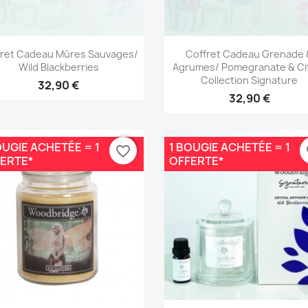
Aperçu rapide
Aperçu rapide


fret Cadeau Mûres Sauvages/
Coffret Cadeau Grenade 
Wild Blackberries
Agrumes/ Pomegranate & Ci
Collection Signature
32,90 €
32,90 €
OUGIE ACHETÉE = 1
1 BOUGIE ACHETÉE = 1
favorite_border
fa
ERTE*
OFFERTE*