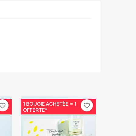
1 BOUGIE ACHETÉE = 1
vorite_border
favorite_border
OFFERTE*