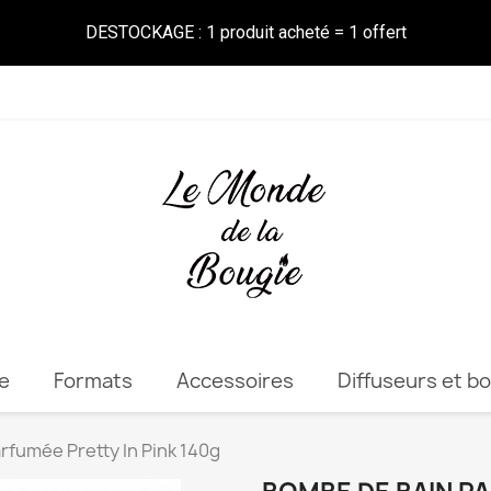
DESTOCKAGE : 1 produit acheté = 1 offert
e
Formats
Accessoires
Diffuseurs et b
rfumée Pretty In Pink 140g