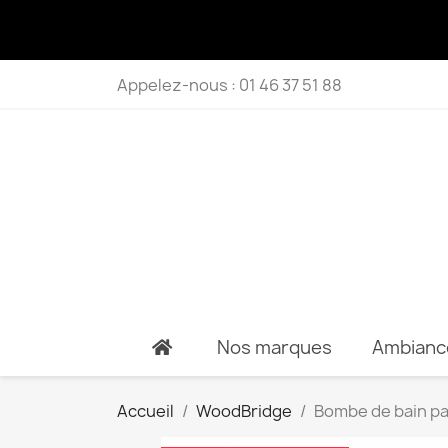
Appelez-nous :
01 46 37 51 88
Nos marques
Ambianc
Accueil
WoodBridge
Bombe de bain pa