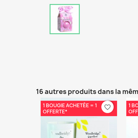
16 autres produits dans la mêm
1 BOUGIE ACHETÉE = 1
1 B
favorite_border
OFFERTE*
OFF