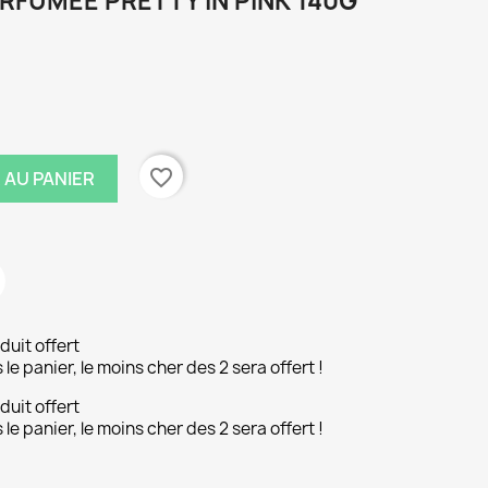
RFUMÉE PRETTY IN PINK 140G
favorite_border
 AU PANIER
duit offert
le panier, le moins cher des 2 sera offert !
duit offert
le panier, le moins cher des 2 sera offert !