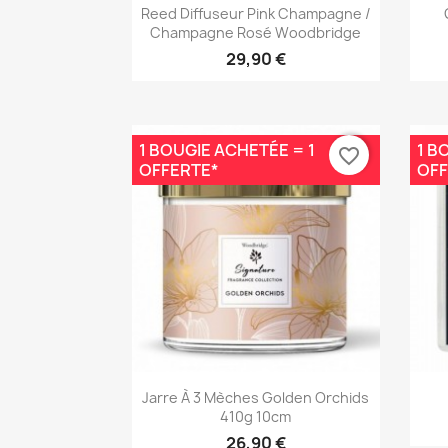
Aperçu rapide

Reed Diffuseur Pink Champagne /
Champagne Rosé Woodbridge
29,90 €
1 BOUGIE ACHETÉE = 1
1 B
favorite_border
OFFERTE*
OFF
Aperçu rapide

Jarre À 3 Mèches Golden Orchids
410g 10cm
26,90 €