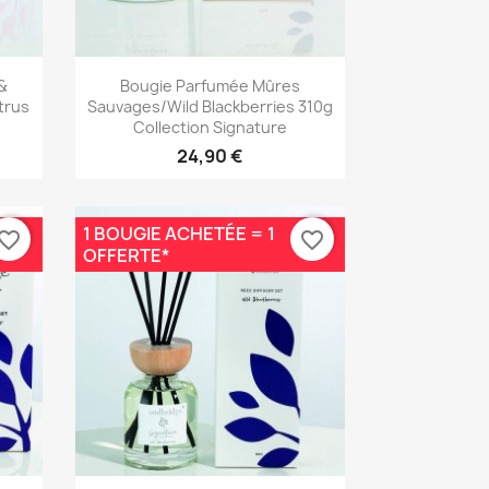
Aperçu rapide

&
Bougie Parfumée Mûres
trus
Sauvages/Wild Blackberries 310g
Collection Signature
24,90 €
1 BOUGIE ACHETÉE = 1
vorite_border
favorite_border
OFFERTE*