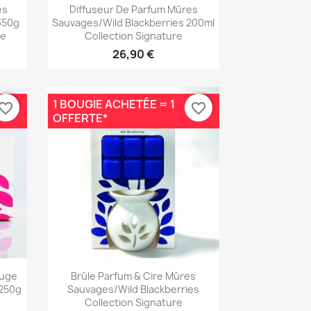
Aperçu rapide

es
Diffuseur De Parfum Mûres
350g
Sauvages/Wild Blackberries 200ml
re
Collection Signature
26,90 €
1 BOUGIE ACHETÉE = 1
vorite_border
favorite_border
OFFERTE*
Aperçu rapide

auge
Brûle Parfum & Cire Mûres
 250g
Sauvages/Wild Blackberries
Collection Signature