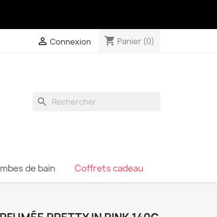
shopping_cart

Panier
(0)
Connexion
search
ombes de bain
Coffrets cadeau