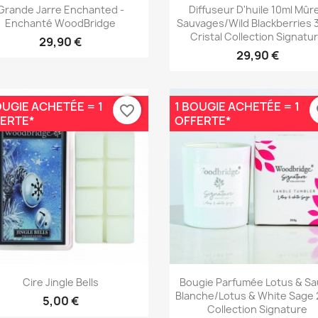
Aperçu rapide
Aperçu rapide


Grande Jarre Enchanted -
Diffuseur D'huile 10ml Mûr
Enchanté WoodBridge
Sauvages/Wild Blackberries 
Cristal Collection Signatu
29,90 €
29,90 €
OUGIE ACHETÉE = 1
1 BOUGIE ACHETÉE = 1
favorite_border
fa
ERTE*
OFFERTE*
Aperçu rapide
Aperçu rapide


Cire Jingle Bells
Bougie Parfumée Lotus & S
Blanche/Lotus & White Sage
5,00 €
Collection Signature