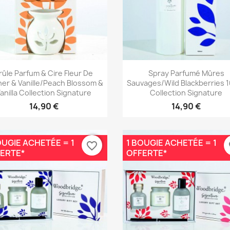
Aperçu rapide
Aperçu rapide


rûle Parfum & Cire Fleur De
Spray Parfumé Mûres
er & Vanille/Peach Blossom &
Sauvages/Wild Blackberries 
anilla Collection Signature
Collection Signature
14,90 €
14,90 €
OUGIE ACHETÉE = 1
1 BOUGIE ACHETÉE = 1
favorite_border
fa
ERTE*
OFFERTE*