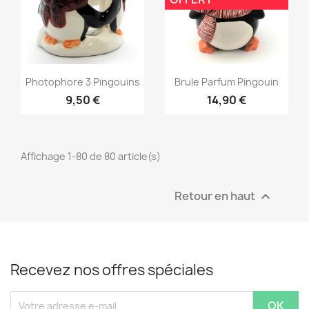
Aperçu rapide
Aperçu rapide


Photophore 3 Pingouins
Brule Parfum Pingouin
9,50 €
14,90 €
Affichage 1-80 de 80 article(s)
Retour en haut

Recevez nos offres spéciales