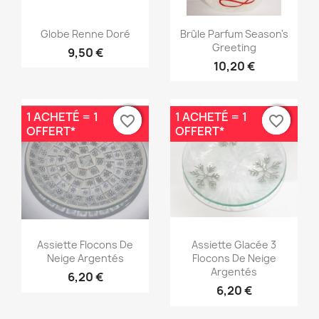
Aperçu rapide
Aperçu rapide


Globe Renne Doré
Brûle Parfum Season's
Greeting
9,50 €
10,20 €
1 ACHETÉ = 1
1 ACHETÉ = 1
favorite_border
favorite_border
favorite_border
favorite_border
OFFERT*
OFFERT*
Aperçu rapide
Aperçu rapide


Assiette Flocons De
Assiette Glacée 3
Neige Argentés
Flocons De Neige
Argentés
6,20 €
6,20 €