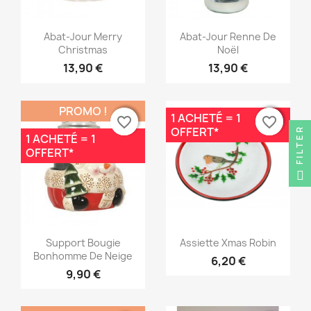
Aperçu rapide
Aperçu rapide


Abat-Jour Merry
Abat-Jour Renne De
Christmas
Noël
13,90 €
13,90 €
PROMO !
1 ACHETÉ = 1
favorite_border
favorite_border
favorite_border
favorite_border
OFFERT*
FILTER
1 ACHETÉ = 1
OFFERT*
Aperçu rapide
Aperçu rapide


Support Bougie
Assiette Xmas Robin
Bonhomme De Neige
6,20 €
9,90 €