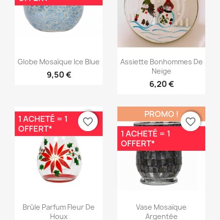
Aperçu rapide
Aperçu rapide


Globe Mosaïque Ice Blue
Assiette Bonhommes De
Neige
9,50 €
6,20 €
PROMO !
1 ACHETÉ = 1
favorite_border
favorite_border
favorite_border
favorite_border
OFFERT*
1 ACHETÉ = 1
OFFERT*
Aperçu rapide
Aperçu rapide


Brûle Parfum Fleur De
Vase Mosaïque
Houx
Argentée