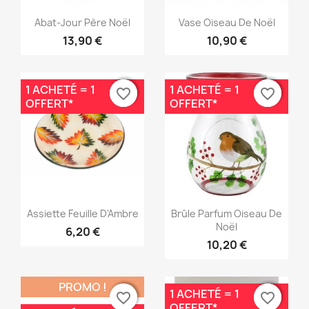
Aperçu rapide
Aperçu rapide


Abat-Jour Père Noël
Vase Oiseau De Noël
13,90 €
10,90 €
1 ACHETÉ = 1
1 ACHETÉ = 1
favorite_border
favorite_border
favorite_border
favorite_border
OFFERT*
OFFERT*
Aperçu rapide
Aperçu rapide


Assiette Feuille D'Ambre
Brûle Parfum Oiseau De
Noël
6,20 €
10,20 €
PROMO !
1 ACHETÉ = 1
favorite_border
favorite_border
favorite_border
favorite_border
OFFERT*