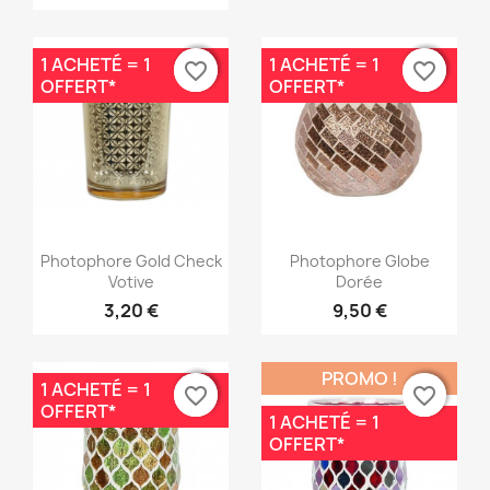
1 ACHETÉ = 1
1 ACHETÉ = 1
favorite_border
favorite_border
favorite_border
favorite_border
OFFERT*
OFFERT*
Aperçu rapide
Aperçu rapide


Photophore Gold Check
Photophore Globe
Votive
Dorée
3,20 €
9,50 €
PROMO !
1 ACHETÉ = 1
favorite_border
favorite_border
favorite_border
favorite_border
OFFERT*
1 ACHETÉ = 1
OFFERT*