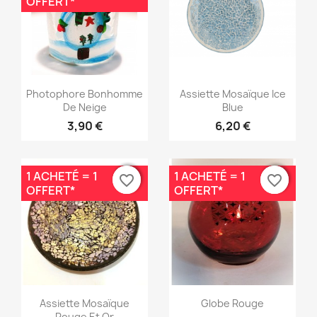
OFFERT*
Aperçu rapide
Aperçu rapide


Photophore Bonhomme
Assiette Mosaïque Ice
De Neige
Blue
3,90 €
6,20 €
1 ACHETÉ = 1
1 ACHETÉ = 1
favorite_border
favorite_border
favorite_border
favorite_border
OFFERT*
OFFERT*
Aperçu rapide
Aperçu rapide


Assiette Mosaïque
Globe Rouge
Rouge Et Or