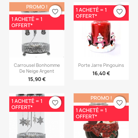
PROMO !
1 ACHETÉ = 1
favorite_border
favorite_border
favorite_border
favorite_border
OFFERT*
1 ACHETÉ = 1
OFFERT*
Aperçu rapide
Aperçu rapide


Carrousel Bonhomme
Porte Jarre Pingouins
De Neige Argent
16,40 €
15,90 €
PROMO !
1 ACHETÉ = 1
favorite_border
favorite_border
favorite_border
favorite_border
OFFERT*
1 ACHETÉ = 1
OFFERT*