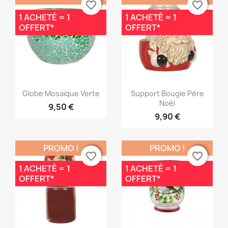
favorite_border
favorite_border
favorite_border
favorite_border
1 ACHETÉ = 1
1 ACHETÉ = 1
OFFERT*
OFFERT*
Aperçu rapide
Aperçu rapide


Globe Mosaïque Verte
Support Bougie Père
Noël
9,50 €
9,90 €
PROMO !
PROMO !
favorite_border
favorite_border
favorite_border
favorite_border
1 ACHETÉ = 1
1 ACHETÉ = 1
OFFERT*
OFFERT*