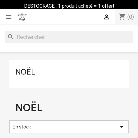
DESTOCKAGE : 1 produit acheté = 1 offert
shopping_cart


(0)
search
NOËL
NOËL

En stock