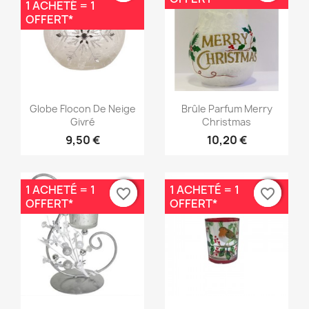
1 ACHETÉ = 1
OFFERT*
Aperçu rapide
Aperçu rapide


Globe Flocon De Neige
Brûle Parfum Merry
Givré
Christmas
9,50 €
10,20 €
1 ACHETÉ = 1
1 ACHETÉ = 1
favorite_border
favorite_border
favorite_border
favorite_border
OFFERT*
OFFERT*