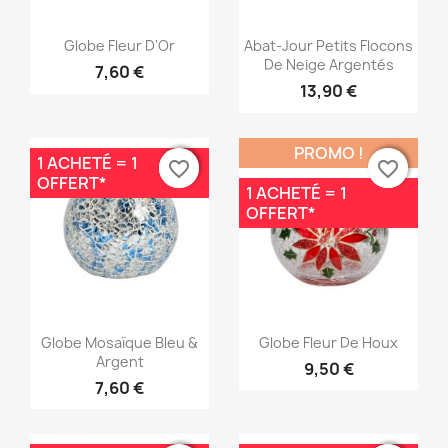
Aperçu rapide
Aperçu rapide


Globe Fleur D'Or
Abat-Jour Petits Flocons
De Neige Argentés
7,60 €
13,90 €
PROMO !
1 ACHETÉ = 1
favorite_border
favorite_border
favorite_border
favorite_border
OFFERT*
1 ACHETÉ = 1
OFFERT*
Aperçu rapide
Aperçu rapide


Globe Mosaïque Bleu &
Globe Fleur De Houx
Argent
9,50 €
7,60 €