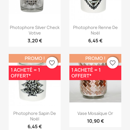
Aperçu rapide
Aperçu rapide


Photophore Silver Check
Photophore Renne De
Votive
Noël
3,20 €
6,45 €
PROMO !
PROMO !
favorite_border
favorite_border
favorite_border
favorite_border
1 ACHETÉ = 1
1 ACHETÉ = 1
OFFERT*
OFFERT*
Aperçu rapide
Aperçu rapide


Photophore Sapin De
Vase Mosaïque Or
Noël
10,90 €
6,45 €