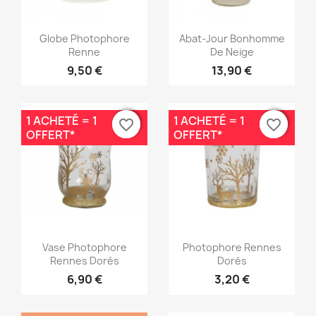
Aperçu rapide
Aperçu rapide


Globe Photophore
Abat-Jour Bonhomme
Renne
De Neige
9,50 €
13,90 €
1 ACHETÉ = 1
1 ACHETÉ = 1
favorite_border
favorite_border
favorite_border
favorite_border
OFFERT*
OFFERT*
Aperçu rapide
Aperçu rapide


Vase Photophore
Photophore Rennes
Rennes Dorés
Dorés
6,90 €
3,20 €