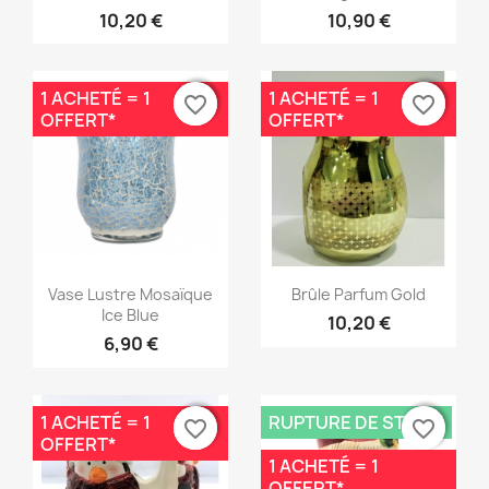
10,20 €
10,90 €
1 ACHETÉ = 1
1 ACHETÉ = 1
favorite_border
favorite_border
favorite_border
favorite_border
OFFERT*
OFFERT*
Aperçu rapide
Aperçu rapide


Vase Lustre Mosaïque
Brûle Parfum Gold
Ice Blue
10,20 €
6,90 €
1 ACHETÉ = 1
RUPTURE DE STOCK
favorite_border
favorite_border
favorite_border
favorite_border
OFFERT*
1 ACHETÉ = 1
OFFERT*