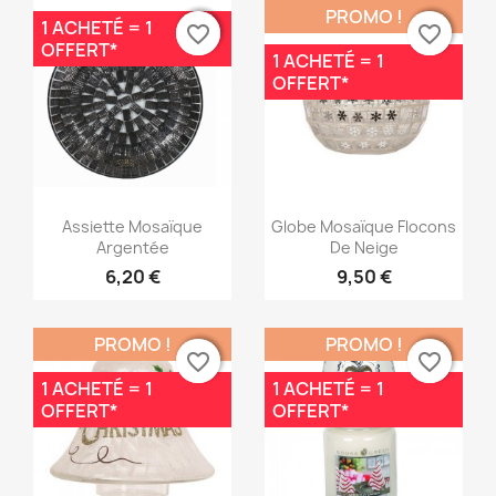
PROMO !
1 ACHETÉ = 1
favorite_border
favorite_border
favorite_border
favorite_border
OFFERT*
1 ACHETÉ = 1
OFFERT*
Aperçu rapide
Aperçu rapide


Assiette Mosaïque
Globe Mosaïque Flocons
Argentée
De Neige
6,20 €
9,50 €
PROMO !
PROMO !
favorite_border
favorite_border
favorite_border
favorite_border
1 ACHETÉ = 1
1 ACHETÉ = 1
OFFERT*
OFFERT*