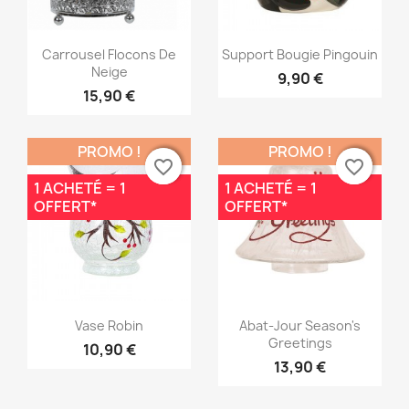
Aperçu rapide
Aperçu rapide


Carrousel Flocons De
Support Bougie Pingouin
Neige
9,90 €
15,90 €
PROMO !
PROMO !
favorite_border
favorite_border
favorite_border
favorite_border
1 ACHETÉ = 1
1 ACHETÉ = 1
OFFERT*
OFFERT*
Aperçu rapide
Aperçu rapide


Vase Robin
Abat-Jour Season's
Greetings
10,90 €
13,90 €