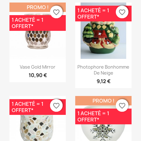
PROMO !
1 ACHETÉ = 1
favorite_border
favorite_border
favorite_border
favorite_border
OFFERT*
1 ACHETÉ = 1
OFFERT*
Aperçu rapide
Aperçu rapide


Vase Gold Mirror
Photophore Bonhomme
De Neige
10,90 €
9,12 €
PROMO !
1 ACHETÉ = 1
favorite_border
favorite_border
favorite_border
favorite_border
OFFERT*
1 ACHETÉ = 1
OFFERT*