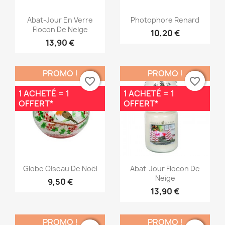
Aperçu rapide
Aperçu rapide


Abat-Jour En Verre
Photophore Renard
Flocon De Neige
10,20 €
13,90 €
PROMO !
PROMO !
favorite_border
favorite_border
favorite_border
favorite_border
1 ACHETÉ = 1
1 ACHETÉ = 1
OFFERT*
OFFERT*
Aperçu rapide
Aperçu rapide


Globe Oiseau De Noël
Abat-Jour Flocon De
Neige
9,50 €
13,90 €
PROMO !
PROMO !