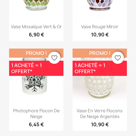
Aperçu rapide
Aperçu rapide


Vase Mosaïque Vert & Or
Vase Rouge Miroir
6,90 €
10,90 €
PROMO !
PROMO !
favorite_border
favorite_border
favorite_border
favorite_border
1 ACHETÉ = 1
1 ACHETÉ = 1
OFFERT*
OFFERT*
Aperçu rapide
Aperçu rapide


Photophore Flocon De
Vase En Verre Flocons
Neige
De Neige Argentés
6,45 €
10,90 €