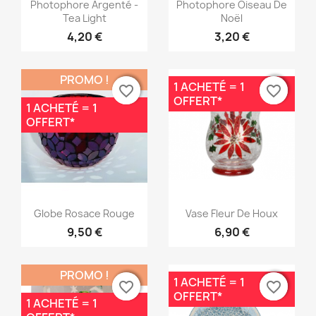
Aperçu rapide
Aperçu rapide


Photophore Argenté -
Photophore Oiseau De
Tea Light
Noël
4,20 €
3,20 €
PROMO !
1 ACHETÉ = 1
favorite_border
favorite_border
favorite_border
favorite_border
OFFERT*
1 ACHETÉ = 1
OFFERT*
Aperçu rapide
Aperçu rapide


Globe Rosace Rouge
Vase Fleur De Houx
9,50 €
6,90 €
PROMO !
1 ACHETÉ = 1
favorite_border
favorite_border
favorite_border
favorite_border
OFFERT*
1 ACHETÉ = 1