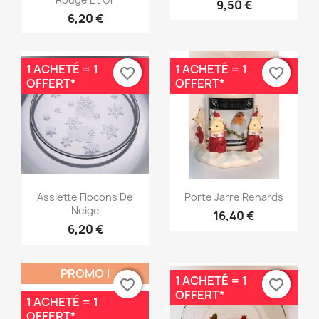
9,50 €
6,20 €
1 ACHETÉ = 1
1 ACHETÉ = 1
favorite_border
favorite_border
favorite_border
favorite_border
OFFERT*
OFFERT*
Aperçu rapide
Aperçu rapide


Assiette Flocons De
Porte Jarre Renards
Neige
16,40 €
6,20 €
PROMO !
1 ACHETÉ = 1
favorite_border
favorite_border
favorite_border
favorite_border
OFFERT*
1 ACHETÉ = 1
OFFERT*