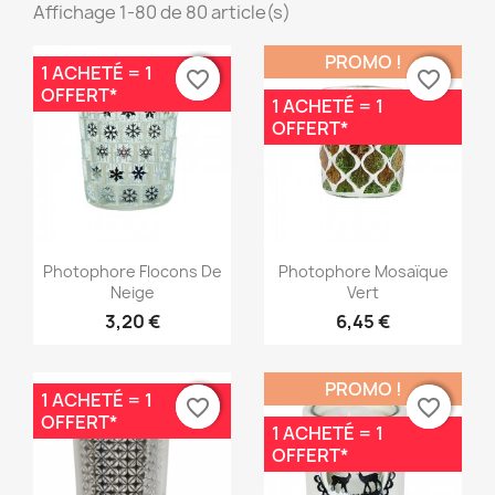
Affichage 1-80 de 80 article(s)
PROMO !
1 ACHETÉ = 1
favorite_border
favorite_border
favorite_border
favorite_border
OFFERT*
1 ACHETÉ = 1
OFFERT*
Aperçu rapide
Aperçu rapide


Photophore Flocons De
Photophore Mosaïque
Neige
Vert
3,20 €
6,45 €
PROMO !
1 ACHETÉ = 1
favorite_border
favorite_border
favorite_border
favorite_border
OFFERT*
1 ACHETÉ = 1
OFFERT*