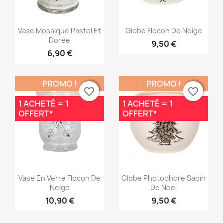
Aperçu rapide
Aperçu rapide


Vase Mosaïque Pastel Et
Globe Flocon De Neige
Dorée
9,50 €
6,90 €
PROMO !
PROMO !
favorite_border
favorite_border
favorite_border
favorite_border
1 ACHETÉ = 1
1 ACHETÉ = 1
OFFERT*
OFFERT*
Aperçu rapide
Aperçu rapide


Vase En Verre Flocon De
Globe Photophore Sapin
Neige
De Noël
10,90 €
9,50 €