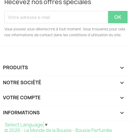
Recevez nos offres spéciales
Vous pouvez vous désinscrire à tout moment. Vous trouverez pour cela
nos informations de contact dans les conditions d'utilisation du site.
PRODUITS

NOTRE SOCIÉTÉ

VOTRE COMPTE

INFORMATIONS
keyboard_arrow_down
Select Language
▼
© 2026 - Le Monde de la Bougie - Bougie Parfumée