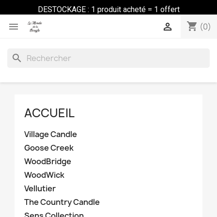
DESTOCKAGE : 1 produit acheté = 1 offert
shopping_cart


(0)
search
ACCUEIL
Village Candle
Goose Creek
WoodBridge
WoodWick
Vellutier
The Country Candle
Sens Collection